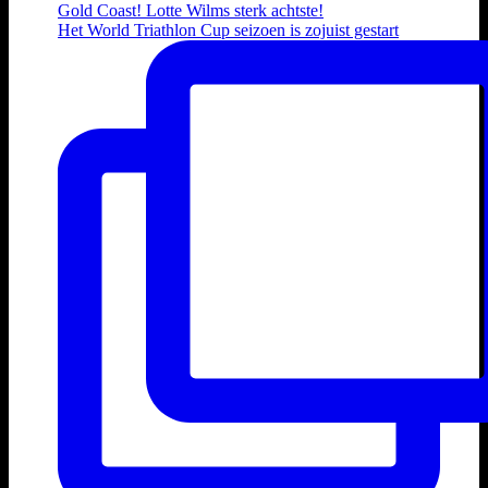
Het World Triathlon Cup seizoen is zojuist gestart