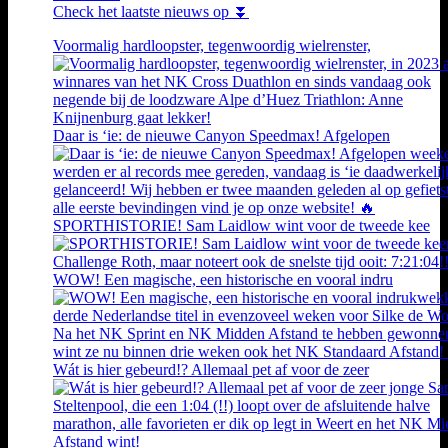
Check het laatste nieuws op ⏬
Voormalig hardloopster, tegenwoordig wielrenster,
Daar is ‘ie: de nieuwe Canyon Speedmax! Afgelopen
SPORTHISTORIE! Sam Laidlow wint voor de tweede kee
WOW! Een magische, een historische en vooral indru
Wát is hier gebeurd!? Allemaal pet af voor de zeer