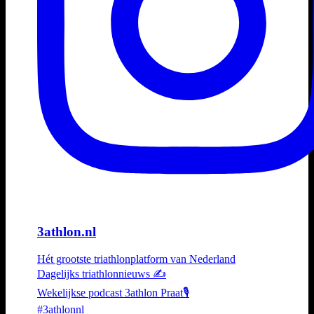
3athlon.nl
Hét grootste triathlonplatform van Nederland
Dagelijks triathlonnieuws ✍️
Wekelijkse podcast 3athlon Praat🎙️
#3athlonnl