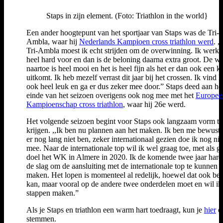
Staps in zijn element. (Foto: Triathlon in the world}
Een ander hoogtepunt van het sportjaar van Staps was de Tri-
Ambla, waar hij
Nederlands Kampioen cross triathlon werd
. ,
Tri-Ambla moest ik echt strijden om de overwinning. Ik werk 
heel hard voor en dan is de beloning daarna extra groot. De w
naartoe is heel mooi en het is heel fijn als het er dan ook een ke
uitkomt. Ik heb mezelf verrast dit jaar bij het crossen. Ik vind h
ook heel leuk en ga er dus zeker mee door.” Staps deed aan he
einde van het seizoen overigens ook nog mee met het
Europee
Kampioenschap cross triathlon
, waar hij 26e werd.
Het volgende seizoen begint voor Staps ook langzaam vorm te
krijgen. ,,Ik ben nu plannen aan het maken. Ik ben me bewust 
er nog lang niet ben, zeker internationaal gezien doe ik nog nie
mee. Naar de internationale top wil ik wel graag toe, met als g
doel het WK in Almere in 2020. Ik de komende twee jaar hard
de slag om de aansluiting met de internationale top te kunnen
maken. Het lopen is momenteel al redelijk, hoewel dat ook bet
kan, maar vooral op de andere twee onderdelen moet en wil ik
stappen maken.”
Als je Staps en triathlon een warm hart toedraagt, kun je
hier
o
stemmen.