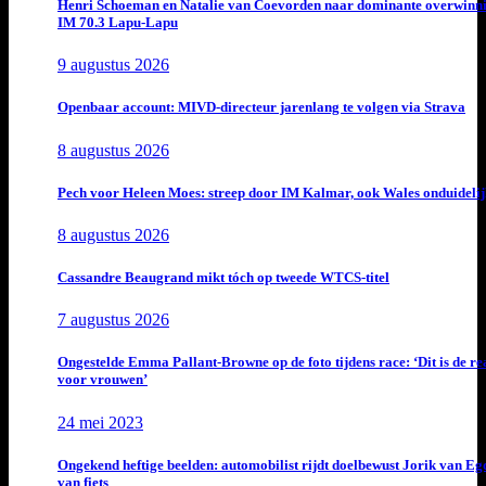
Henri Schoeman en Natalie van Coevorden naar dominante overwinn
IM 70.3 Lapu-Lapu
9 augustus 2026
Openbaar account: MIVD-directeur jarenlang te volgen via Strava
8 augustus 2026
Pech voor Heleen Moes: streep door IM Kalmar, ook Wales onduideli
8 augustus 2026
Cassandre Beaugrand mikt tóch op tweede WTCS-titel
7 augustus 2026
Ongestelde Emma Pallant-Browne op de foto tijdens race: ‘Dit is de rea
voor vrouwen’
24 mei 2023
Ongekend heftige beelden: automobilist rijdt doelbewust Jorik van E
van fiets