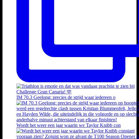
IM 70.3 Geelong: precies de strijd waar iedereen o
Wordt het weer een jaar waarin we Taylor Knibb con