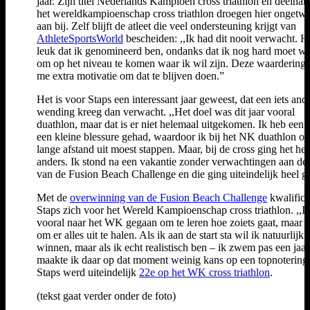
jaar. Zijn titel Nederlands Kampioen cross triathlon en deelna
het wereldkampioenschap cross triathlon droegen hier ongetwi
aan bij. Zelf blijft de atleet die veel ondersteuning krijgt van
AthleteSportsWorld
bescheiden: ,,Ik had dit nooit verwacht. H
leuk dat ik genomineerd ben, ondanks dat ik nog hard moet w
om op het niveau te komen waar ik wil zijn. Deze waardering 
me extra motivatie om dat te blijven doen.”
Het is voor Staps een interessant jaar geweest, dat een iets and
wending kreeg dan verwacht. ,,Het doel was dit jaar vooral
duathlon, maar dat is er niet helemaal uitgekomen. Ik heb een t
een kleine blessure gehad, waardoor ik bij het NK duathlon op
lange afstand uit moest stappen. Maar, bij de cross ging het hee
anders. Ik stond na een vakantie zonder verwachtingen aan de 
van de Fusion Beach Challenge en die ging uiteindelijk heel g
Met de
overwinning van de Fusion Beach Challenge
kwalifice
Staps zich voor het Wereld Kampioenschap cross triathlon. ,,I
vooral naar het WK gegaan om te leren hoe zoiets gaat, maar 
om er alles uit te halen. Als ik aan de start sta wil ik natuurlijk
winnen, maar als ik echt realistisch ben – ik zwem pas een jaar
maakte ik daar op dat moment weinig kans op een topnotering
Staps werd uiteindelijk
22e op het WK cross triathlon
.
(tekst gaat verder onder de foto)