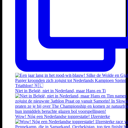
Niet in België, niet in Nederland, maar Hans en Ti
Wow! Nóg een Nederlandse topprestatie! IJzersterke