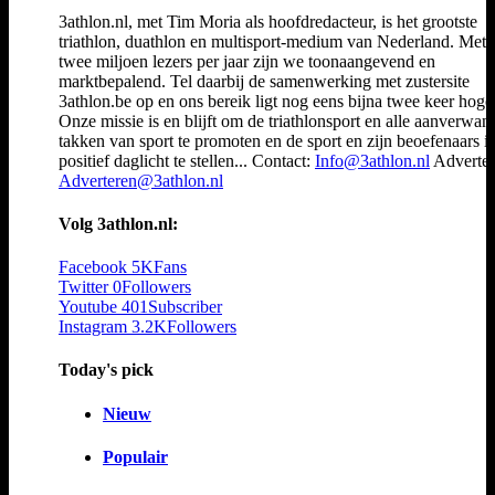
3athlon.nl, met Tim Moria als hoofdredacteur, is het grootste
triathlon, duathlon en multisport-medium van Nederland. Met 
twee miljoen lezers per jaar zijn we toonaangevend en
marktbepalend. Tel daarbij de samenwerking met zustersite
3athlon.be op en ons bereik ligt nog eens bijna twee keer hoger
Onze missie is en blijft om de triathlonsport en alle aanverwan
takken van sport te promoten en de sport en zijn beoefenaars i
positief daglicht te stellen... Contact:
Info@3athlon.nl
Adverter
Adverteren@3athlon.nl
Volg 3athlon.nl:
Facebook
5K
Fans
Twitter
0
Followers
Youtube
401
Subscriber
Instagram
3.2K
Followers
Today's pick
Nieuw
Populair