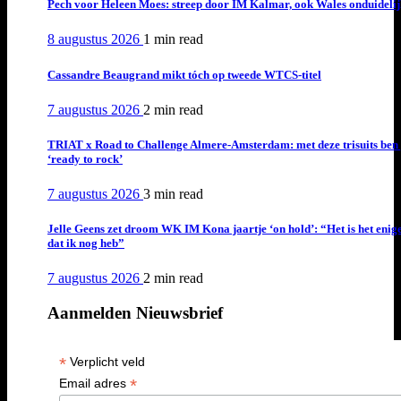
Pech voor Heleen Moes: streep door IM Kalmar, ook Wales onduideli
8 augustus 2026
1 min
read
Cassandre Beaugrand mikt tóch op tweede WTCS-titel
7 augustus 2026
2 min
read
TRIAT x Road to Challenge Almere-Amsterdam: met deze trisuits ben 
‘ready to rock’
7 augustus 2026
3 min
read
Jelle Geens zet droom WK IM Kona jaartje ‘on hold’: “Het is het enig
dat ik nog heb”
7 augustus 2026
2 min
read
Aanmelden Nieuwsbrief
*
Verplicht veld
*
Email adres