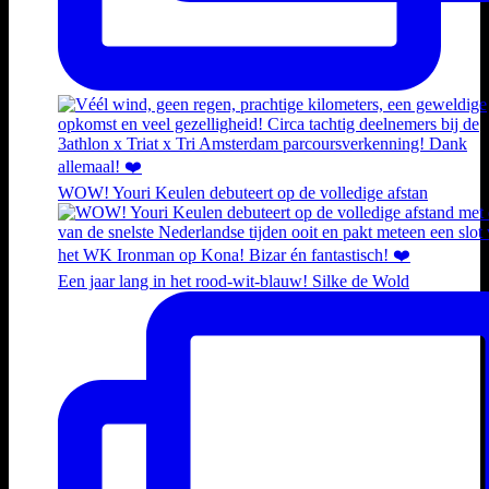
WOW! Youri Keulen debuteert op de volledige afstan
Een jaar lang in het rood-wit-blauw! Silke de Wold