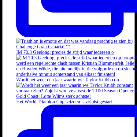
IM 70.3 Geelong: precies de strijd waar iedereen o
Wordt het weer een jaar waarin we Taylor Knibb con
Het World Triathlon Cup seizoen is zojuist gestart