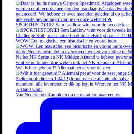
SPORTHISTORIE! Sam Laidlow wint voor de tweede kee
WOW! Een magische, een historische en vooral indru
Wát is hier gebeurd!? Allemaal pet af voor de zeer
Van Nederlands Kampioen op de marathon naar een we