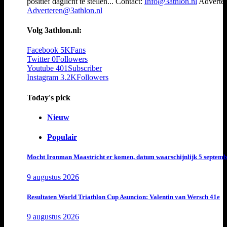
positief daglicht te stellen... Contact:
Info@3athlon.nl
Adverter
Adverteren@3athlon.nl
Volg 3athlon.nl:
Facebook
5K
Fans
Twitter
0
Followers
Youtube
401
Subscriber
Instagram
3.2K
Followers
Today's pick
Nieuw
Populair
Mocht Ironman Maastricht er komen, datum waarschijnlijk 5 septemb
9 augustus 2026
Resultaten World Triathlon Cup Asuncion: Valentin van Wersch 41e
9 augustus 2026