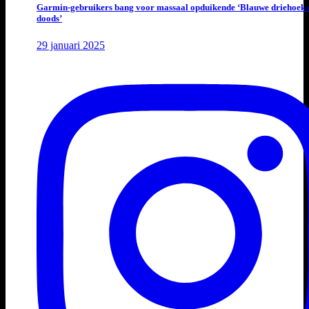
Garmin-gebruikers bang voor massaal opduikende ‘Blauwe driehoek 
doods’
29 januari 2025