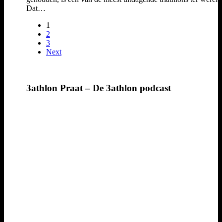
Dat…
1
2
3
Next
3athlon Praat – De 3athlon podcast