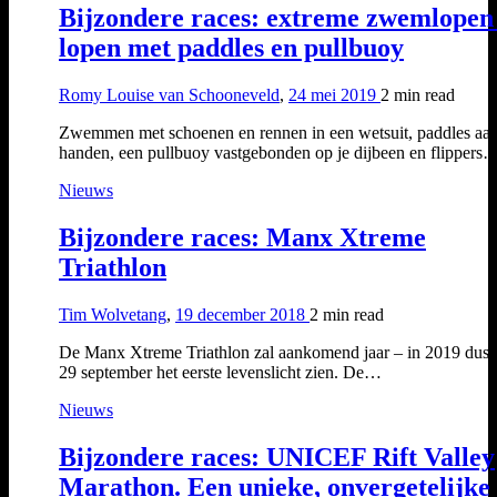
Bijzondere races: extreme zwemlopen
lopen met paddles en pullbuoy
Romy Louise van Schooneveld
,
24 mei 2019
2 min
read
Zwemmen met schoenen en rennen in een wetsuit, paddles aan
handen, een pullbuoy vastgebonden op je dijbeen en flippers
Nieuws
Bijzondere races: Manx Xtreme
Triathlon
Tim Wolvetang
,
19 december 2018
2 min
read
De Manx Xtreme Triathlon zal aankomend jaar – in 2019 dus 
29 september het eerste levenslicht zien. De…
Nieuws
Bijzondere races: UNICEF Rift Valley
Marathon. Een unieke, onvergetelijke