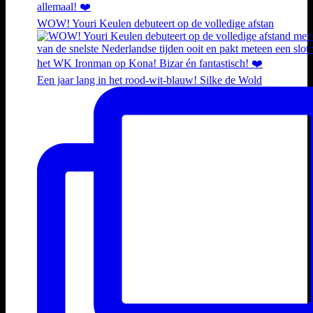
WOW! Youri Keulen debuteert op de volledige afstan
Een jaar lang in het rood-wit-blauw! Silke de Wold