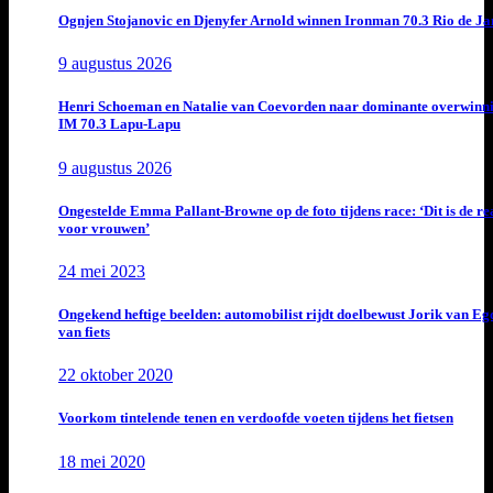
Ognjen Stojanovic en Djenyfer Arnold winnen Ironman 70.3 Rio de Ja
9 augustus 2026
Henri Schoeman en Natalie van Coevorden naar dominante overwinn
IM 70.3 Lapu-Lapu
9 augustus 2026
Ongestelde Emma Pallant-Browne op de foto tijdens race: ‘Dit is de rea
voor vrouwen’
24 mei 2023
Ongekend heftige beelden: automobilist rijdt doelbewust Jorik van E
van fiets
22 oktober 2020
Voorkom tintelende tenen en verdoofde voeten tijdens het fietsen
18 mei 2020