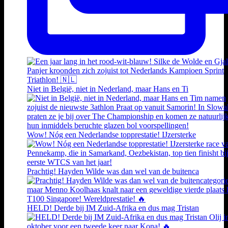
Niet in België, niet in Nederland, maar Hans en Ti
Wow! Nóg een Nederlandse topprestatie! IJzersterke
Prachtig! Hayden Wilde was dan wel van de buitenca
HELD! Derde bij IM Zuid-Afrika en dus mag Tristan