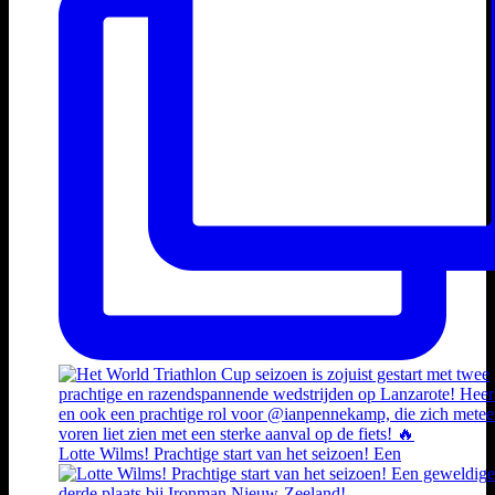
Lotte Wilms! Prachtige start van het seizoen! Een