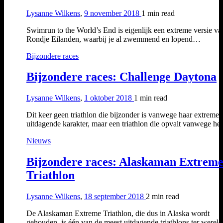
Lysanne Wilkens
,
9 november 2018
1 min
read
Swimrun to the World’s End is eigenlijk een extreme versie va
Rondje Eilanden, waarbij je al zwemmend en lopend…
Bijzondere races
Bijzondere races: Challenge Daytona
Lysanne Wilkens
,
1 oktober 2018
1 min
read
Dit keer geen triathlon die bijzonder is vanwege haar extreme 
uitdagende karakter, maar een triathlon die opvalt vanwege h
Nieuws
Bijzondere races: Alaskaman Extrem
Triathlon
Lysanne Wilkens
,
18 september 2018
2 min
read
De Alaskaman Extreme Triathlon, die dus in Alaska wordt
gehouden, is één van de meest uitdagende triathlons ter wereld