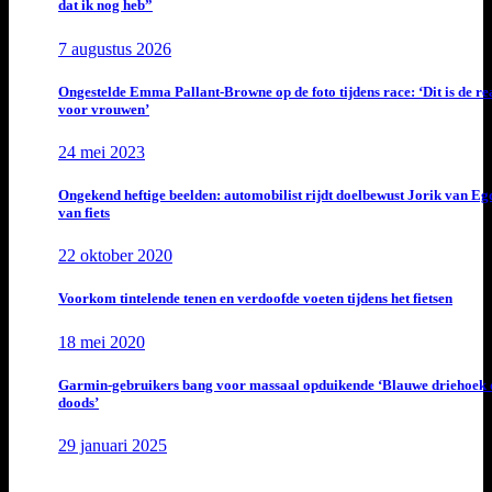
dat ik nog heb”
7 augustus 2026
Ongestelde Emma Pallant-Browne op de foto tijdens race: ‘Dit is de rea
voor vrouwen’
24 mei 2023
Ongekend heftige beelden: automobilist rijdt doelbewust Jorik van E
van fiets
22 oktober 2020
Voorkom tintelende tenen en verdoofde voeten tijdens het fietsen
18 mei 2020
Garmin-gebruikers bang voor massaal opduikende ‘Blauwe driehoek 
doods’
29 januari 2025