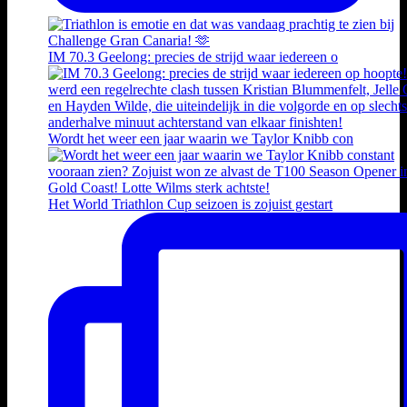
IM 70.3 Geelong: precies de strijd waar iedereen o
Wordt het weer een jaar waarin we Taylor Knibb con
Het World Triathlon Cup seizoen is zojuist gestart