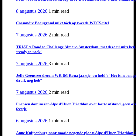
8 augustus 2026
1 min
read
Cassandre Beaugrand mikt tóch op tweede WTCS-titel
7 augustus 2026
2 min
read
TRIAT x Road to Challenge Almere-Amsterdam: met deze trisuits ben 
‘ready to rock’
7 augustus 2026
3 min
read
Jelle Geens zet droom WK IM Kona jaartje ‘on hold’: “Het is het enig
dat ik nog heb”
7 augustus 2026
2 min
read
Fransen domineren Alpe d’Huez Triathlon over korte afstand, geen or
feestje
6 augustus 2026
1 min
read
Anne Knijnenburg naar mooie negende plaats Alpe d’Huez Triathlon, 