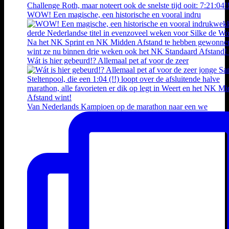
WOW! Een magische, een historische en vooral indru
Wát is hier gebeurd!? Allemaal pet af voor de zeer
Van Nederlands Kampioen op de marathon naar een we