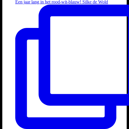
Een jaar lang in het rood-wit-blauw! Silke de Wold