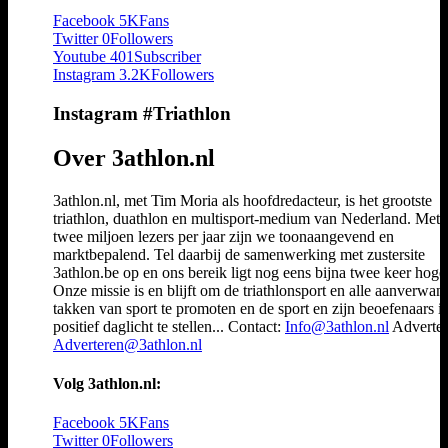
Facebook
5K
Fans
Twitter
0
Followers
Youtube
401
Subscriber
Instagram
3.2K
Followers
Instagram #Triathlon
Over 3athlon.nl
3athlon.nl, met Tim Moria als hoofdredacteur, is het grootste
triathlon, duathlon en multisport-medium van Nederland. Met 
twee miljoen lezers per jaar zijn we toonaangevend en
marktbepalend. Tel daarbij de samenwerking met zustersite
3athlon.be op en ons bereik ligt nog eens bijna twee keer hoger
Onze missie is en blijft om de triathlonsport en alle aanverwan
takken van sport te promoten en de sport en zijn beoefenaars i
positief daglicht te stellen... Contact:
Info@3athlon.nl
Adverter
Adverteren@3athlon.nl
Volg 3athlon.nl:
Facebook
5K
Fans
Twitter
0
Followers