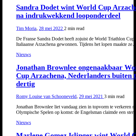
Sandra Dodet wint World Cup Arzach
na indrukwekkend looponderdeel
Tim Moria
,
28 mei 2022
2 min
read
De Franse Sandra Dodet heeft zojuist de World Triathlon Cup 
Italiaanse Arzachena gewonnen. Tijdens het lopen maakte ze
Nieuws
Jonathan Brownlee ongenaakbaar Wo
Cup Arzachena, Nederlanders buiten 
dertig
Romy Louise van Schooneveld
,
29 mei 2021
3 min
read
Jonathan Brownlee liet vandaag zien in topvorm te verkeren m
Olympische Spelen op komst: de Engelsman claimde een ste
Nieuws
Marlene Gomez Islinger wint World 