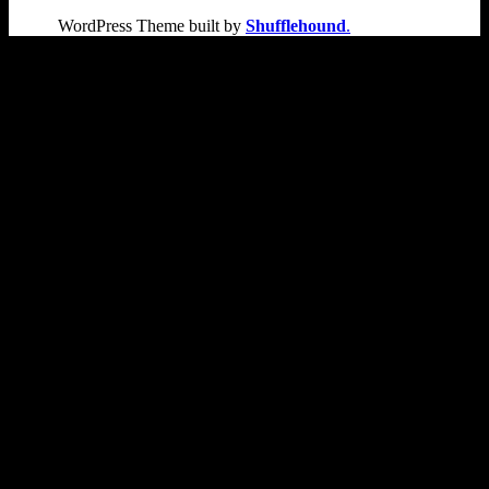
WordPress Theme built by
Shufflehound
.