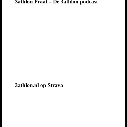
3athlon Praat – De 3athlon podcast
3athlon.nl op Strava