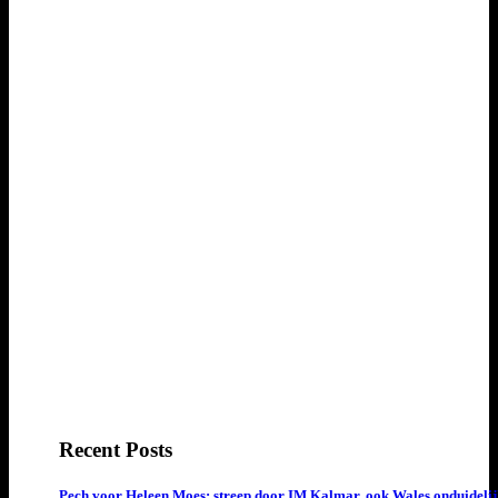
Recent Posts
Pech voor Heleen Moes: streep door IM Kalmar, ook Wales onduideli