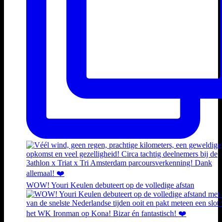
WOW! Youri Keulen debuteert op de volledige afstan