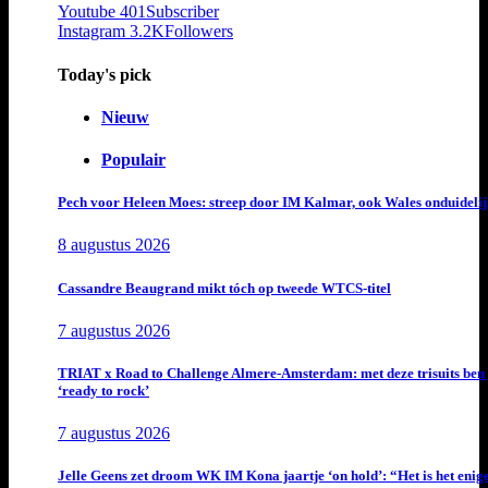
Youtube
401
Subscriber
Instagram
3.2K
Followers
Today's pick
Nieuw
Populair
Pech voor Heleen Moes: streep door IM Kalmar, ook Wales onduideli
8 augustus 2026
Cassandre Beaugrand mikt tóch op tweede WTCS-titel
7 augustus 2026
TRIAT x Road to Challenge Almere-Amsterdam: met deze trisuits ben 
‘ready to rock’
7 augustus 2026
Jelle Geens zet droom WK IM Kona jaartje ‘on hold’: “Het is het enig