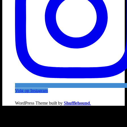
Volg op Instagram
WordPress Theme built by
Shufflehound
.