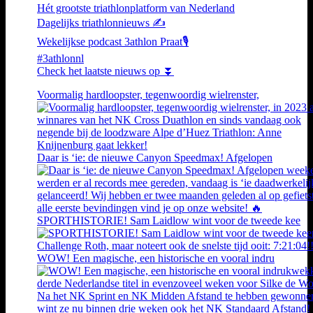
Hét grootste triathlonplatform van Nederland
Dagelijks triathlonnieuws ✍️
Wekelijkse podcast 3athlon Praat🎙️
#3athlonnl
Check het laatste nieuws op ⏬
Voormalig hardloopster, tegenwoordig wielrenster,
Daar is ‘ie: de nieuwe Canyon Speedmax! Afgelopen
SPORTHISTORIE! Sam Laidlow wint voor de tweede kee
WOW! Een magische, een historische en vooral indru