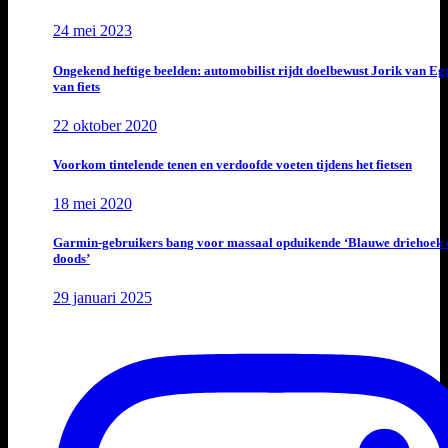
24 mei 2023
Ongekend heftige beelden: automobilist rijdt doelbewust Jorik van E
van fiets
22 oktober 2020
Voorkom tintelende tenen en verdoofde voeten tijdens het fietsen
18 mei 2020
Garmin-gebruikers bang voor massaal opduikende ‘Blauwe driehoek 
doods’
29 januari 2025