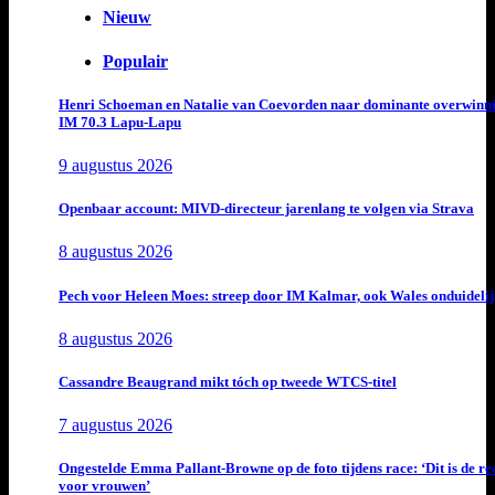
Nieuw
Populair
Henri Schoeman en Natalie van Coevorden naar dominante overwinn
IM 70.3 Lapu-Lapu
9 augustus 2026
Openbaar account: MIVD-directeur jarenlang te volgen via Strava
8 augustus 2026
Pech voor Heleen Moes: streep door IM Kalmar, ook Wales onduideli
8 augustus 2026
Cassandre Beaugrand mikt tóch op tweede WTCS-titel
7 augustus 2026
Ongestelde Emma Pallant-Browne op de foto tijdens race: ‘Dit is de rea
voor vrouwen’