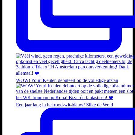
WOW! Youri Keulen debuteert op de volledige afstan
Een jaar lang in het rood-wit-blauw! Silke de Wold