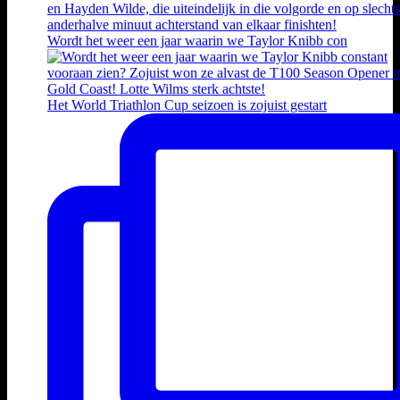
Wordt het weer een jaar waarin we Taylor Knibb con
Het World Triathlon Cup seizoen is zojuist gestart