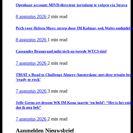
Openbaar account: MIVD-directeur jarenlang te volgen via Strava
8 augustus 2026
2 min
read
Pech voor Heleen Moes: streep door IM Kalmar, ook Wales onduideli
8 augustus 2026
1 min
read
Cassandre Beaugrand mikt tóch op tweede WTCS-titel
7 augustus 2026
2 min
read
TRIAT x Road to Challenge Almere-Amsterdam: met deze trisuits ben 
‘ready to rock’
7 augustus 2026
3 min
read
Jelle Geens zet droom WK IM Kona jaartje ‘on hold’: “Het is het enig
dat ik nog heb”
7 augustus 2026
2 min
read
Aanmelden Nieuwsbrief