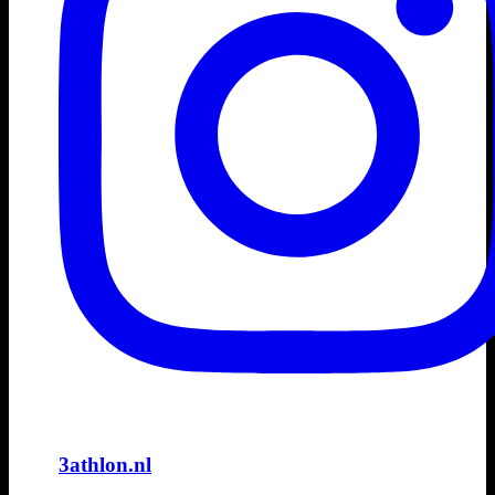
3athlon.nl