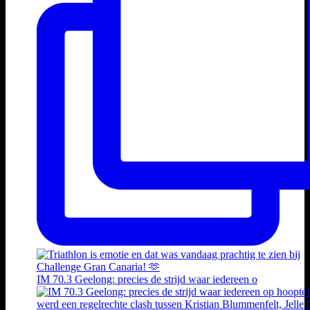
IM 70.3 Geelong: precies de strijd waar iedereen o