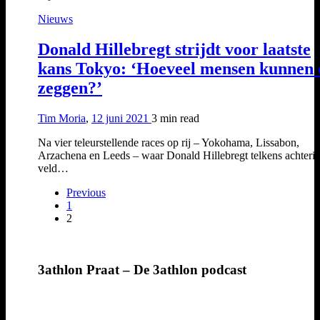
Nieuws
Donald Hillebregt strijdt voor laatste
kans Tokyo: ‘Hoeveel mensen kunnen 
zeggen?’
Tim Moria
,
12 juni 2021
3 min
read
Na vier teleurstellende races op rij – Yokohama, Lissabon,
Arzachena en Leeds – waar Donald Hillebregt telkens achterin
veld…
Previous
1
2
3athlon Praat – De 3athlon podcast