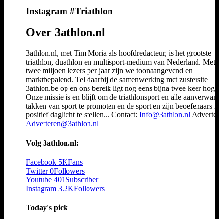
Instagram #Triathlon
Over 3athlon.nl
3athlon.nl, met Tim Moria als hoofdredacteur, is het grootste
triathlon, duathlon en multisport-medium van Nederland. Met 
twee miljoen lezers per jaar zijn we toonaangevend en
marktbepalend. Tel daarbij de samenwerking met zustersite
3athlon.be op en ons bereik ligt nog eens bijna twee keer hoger
Onze missie is en blijft om de triathlonsport en alle aanverwan
takken van sport te promoten en de sport en zijn beoefenaars i
positief daglicht te stellen... Contact:
Info@3athlon.nl
Adverter
Adverteren@3athlon.nl
Volg 3athlon.nl:
Facebook
5K
Fans
Twitter
0
Followers
Youtube
401
Subscriber
Instagram
3.2K
Followers
Today's pick