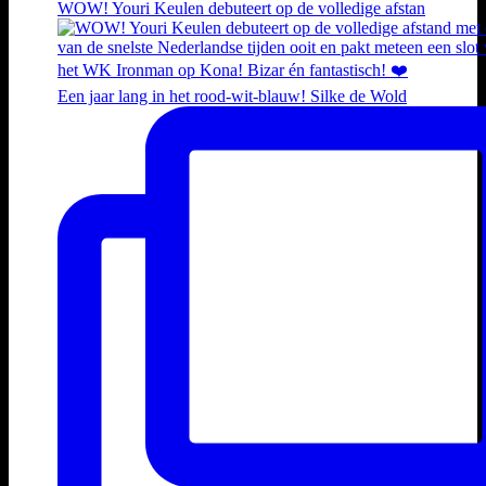
WOW! Youri Keulen debuteert op de volledige afstan
Een jaar lang in het rood-wit-blauw! Silke de Wold