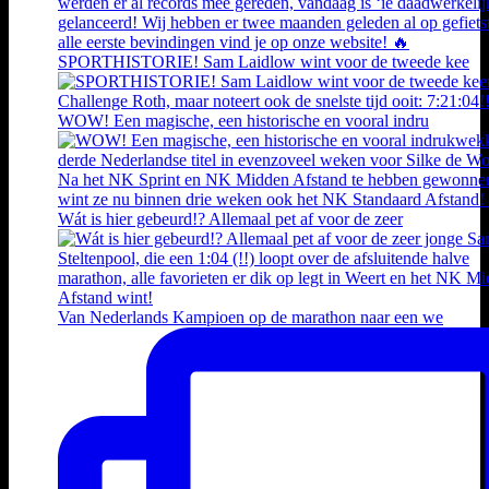
SPORTHISTORIE! Sam Laidlow wint voor de tweede kee
WOW! Een magische, een historische en vooral indru
Wát is hier gebeurd!? Allemaal pet af voor de zeer
Van Nederlands Kampioen op de marathon naar een we