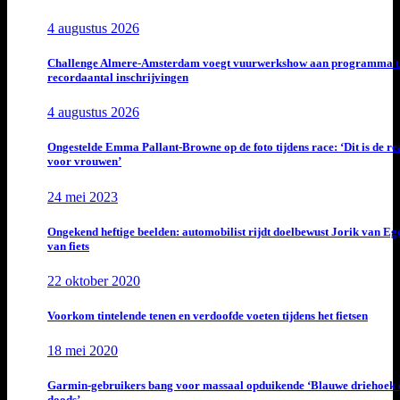
4 augustus 2026
Challenge Almere-Amsterdam voegt vuurwerkshow aan programma t
recordaantal inschrijvingen
4 augustus 2026
Ongestelde Emma Pallant-Browne op de foto tijdens race: ‘Dit is de rea
voor vrouwen’
24 mei 2023
Ongekend heftige beelden: automobilist rijdt doelbewust Jorik van E
van fiets
22 oktober 2020
Voorkom tintelende tenen en verdoofde voeten tijdens het fietsen
18 mei 2020
Garmin-gebruikers bang voor massaal opduikende ‘Blauwe driehoek 
doods’