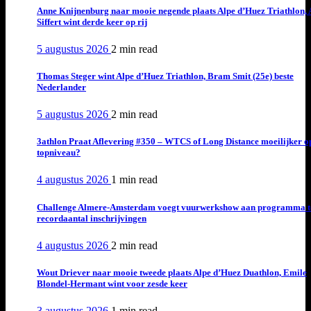
Anne Knijnenburg naar mooie negende plaats Alpe d’Huez Triathlon, 
Siffert wint derde keer op rij
5 augustus 2026
2 min
read
Thomas Steger wint Alpe d’Huez Triathlon, Bram Smit (25e) beste
Nederlander
5 augustus 2026
2 min
read
3athlon Praat Aflevering #350 – WTCS of Long Distance moeilijker o
topniveau?
4 augustus 2026
1 min
read
Challenge Almere-Amsterdam voegt vuurwerkshow aan programma t
recordaantal inschrijvingen
4 augustus 2026
2 min
read
Wout Driever naar mooie tweede plaats Alpe d’Huez Duathlon, Emile
Blondel-Hermant wint voor zesde keer
3 augustus 2026
1 min
read