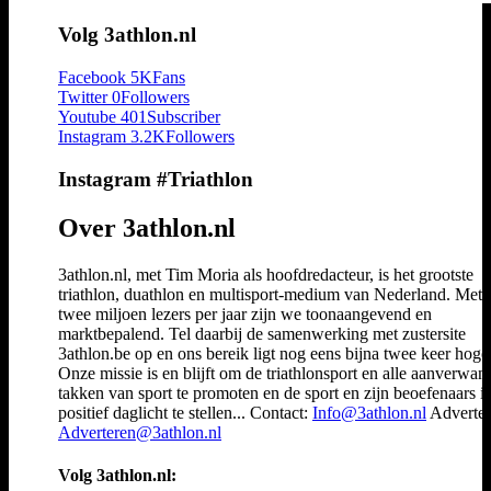
Volg 3athlon.nl
Facebook
5K
Fans
Twitter
0
Followers
Youtube
401
Subscriber
Instagram
3.2K
Followers
Instagram #Triathlon
Over 3athlon.nl
3athlon.nl, met Tim Moria als hoofdredacteur, is het grootste
triathlon, duathlon en multisport-medium van Nederland. Met 
twee miljoen lezers per jaar zijn we toonaangevend en
marktbepalend. Tel daarbij de samenwerking met zustersite
3athlon.be op en ons bereik ligt nog eens bijna twee keer hoger
Onze missie is en blijft om de triathlonsport en alle aanverwan
takken van sport te promoten en de sport en zijn beoefenaars i
positief daglicht te stellen... Contact:
Info@3athlon.nl
Adverter
Adverteren@3athlon.nl
Volg 3athlon.nl: