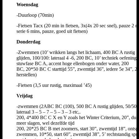
Woensdag
-Duurloop (70min)
-Fietsen Tacx (20 min in fietsen, 3x(4x 20 sec snel), pauze 2 m
serie 6 mins, pauze, goed uit fietsen)
Donderdag
-Zwemmen (10’ wrikken langs het lichaam, 400 BC A rustig
glijden, 100/100: lateraal 4 -6, 200 BC, 10’ techniek oefening
stuwfase BC A, accent hoge ellenbogen onder water, 200
BC, 20*50 BC C starttijd 55”, zwemtijd 36”, iedere 5e 34”, 2
herstellen)
-Fietsen (3,5 uur rustig, maximaal ’45)
Vrijdag
-zwemmen (2ABC BC (100), 500 BC A rustig glijden, 50/50/5
lateraal 3 – 5 – 7 – 5 – 3 – 3 etc,.
200, 4*400 BC C X en Y zoals het Winter Criterium, 20”, dus:
meer slagen, wel dezelfde tijd
200, 20*25 BC B met zoomers, start 30”, zwemtijd 18”, onts
zwemmen, 10*50, start 60”, zwemtijd 38”, 5’ rechtstandig spr