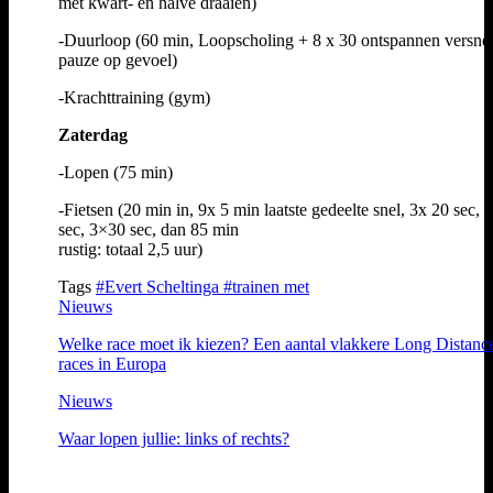
met kwart- en halve draaien)
-Duurloop (60 min, Loopscholing + 8 x 30 ontspannen versnel
pauze op gevoel)
-Krachttraining (gym)
Zaterdag
-Lopen (75 min)
-Fietsen (20 min in, 9x 5 min laatste gedeelte snel, 3x 20 sec, 
sec, 3×30 sec, dan 85 min
rustig: totaal 2,5 uur)
Tags
#Evert Scheltinga
#trainen met
Nieuws
Welke race moet ik kiezen? Een aantal vlakkere Long Distanc
races in Europa
Nieuws
Waar lopen jullie: links of rechts?