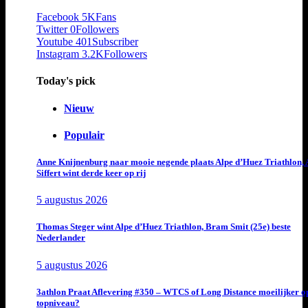
Facebook
5K
Fans
Twitter
0
Followers
Youtube
401
Subscriber
Instagram
3.2K
Followers
Today's pick
Nieuw
Populair
Anne Knijnenburg naar mooie negende plaats Alpe d’Huez Triathlon, 
Siffert wint derde keer op rij
5 augustus 2026
Thomas Steger wint Alpe d’Huez Triathlon, Bram Smit (25e) beste
Nederlander
5 augustus 2026
3athlon Praat Aflevering #350 – WTCS of Long Distance moeilijker o
topniveau?