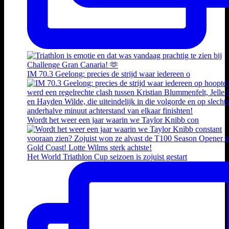
IM 70.3 Geelong: precies de strijd waar iedereen o
Wordt het weer een jaar waarin we Taylor Knibb con
Het World Triathlon Cup seizoen is zojuist gestart