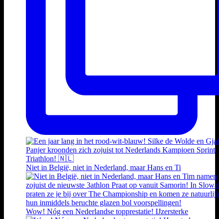
Niet in België, niet in Nederland, maar Hans en Ti
Wow! Nóg een Nederlandse topprestatie! IJzersterke