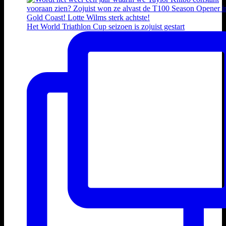
Het World Triathlon Cup seizoen is zojuist gestart