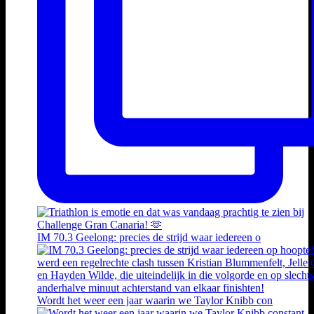
IM 70.3 Geelong: precies de strijd waar iedereen o
Wordt het weer een jaar waarin we Taylor Knibb con