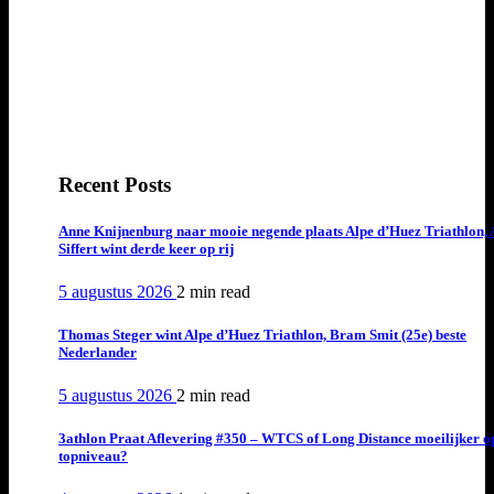
Recent Posts
Anne Knijnenburg naar mooie negende plaats Alpe d’Huez Triathlon, 
Siffert wint derde keer op rij
5 augustus 2026
2 min
read
Thomas Steger wint Alpe d’Huez Triathlon, Bram Smit (25e) beste
Nederlander
5 augustus 2026
2 min
read
3athlon Praat Aflevering #350 – WTCS of Long Distance moeilijker o
topniveau?