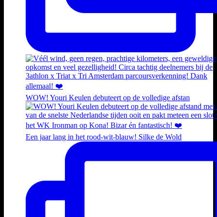
WOW! Youri Keulen debuteert op de volledige afstan
Een jaar lang in het rood-wit-blauw! Silke de Wold