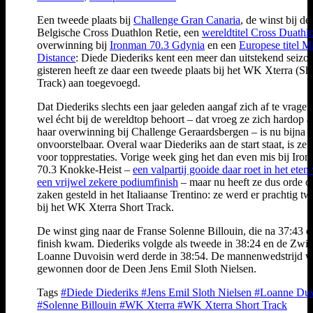
Een tweede plaats bij
Challenge Gran Canaria
, de winst bij de
Belgische Cross Duathlon Retie, een
wereldtitel Cross Duathl
overwinning bij
Ironman 70.3 Gdynia
en een
Europese titel M
Distance
: Diede Diederiks kent een meer dan uitstekend seizo
gisteren heeft ze daar een tweede plaats bij het WK Xterra (Sh
Track) aan toegevoegd.
Dat Diederiks slechts een jaar geleden aangaf zich af te vragen
wel écht bij de wereldtop behoort – dat vroeg ze zich hardop a
haar overwinning bij Challenge Geraardsbergen – is nu bijna
onvoorstelbaar. Overal waar Diederiks aan de start staat, is ze
voor topprestaties. Vorige week ging het dan even mis bij Iro
70.3 Knokke-Heist –
een valpartij gooide daar roet in het eten
een vrijwel zekere podiumfinish
– maar nu heeft ze dus orde o
zaken gesteld in het Italiaanse Trentino: ze werd er prachtig t
bij het WK Xterra Short Track.
De winst ging naar de Franse Solenne Billouin, die na 37:43 o
finish kwam. Diederiks volgde als tweede in 38:24 en de Zwit
Loanne Duvoisin werd derde in 38:54. De mannenwedstrijd 
gewonnen door de Deen Jens Emil Sloth Nielsen.
Tags
#Diede Diederiks
#Jens Emil Sloth Nielsen
#Loanne Duv
#Solenne Billouin
#WK Xterra
#WK Xterra Short Track