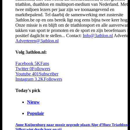
triathlon, duathlon en multisport-medium van Nederland. Met 
twee miljoen lezers per jaar zijn we toonaangevend en
marktbepalend. Tel daarbij de samenwerking met zustersite
3athlon.be op en ons bereik ligt nog eens bijna twee keer hoger
Onze missie is en blijft om de triathlonsport en alle aanverwan
takken van sport te promoten en de sport en zijn beoefenaars i
positief daglicht te stellen... Contact:
Info@3athlon.nl
Adverter
Adverteren@3athlon.nl
Volg 3athlon.nl:
Facebook
5K
Fans
Twitter
0
Followers
Youtube
401
Subscriber
Instagram
3.2K
Followers
Today's pick
Nieuw
Populair
Anne Knijnenburg naar mooie negende plaats Alpe d’Huez Triathlon, 
Siffert wint derde keer op rij