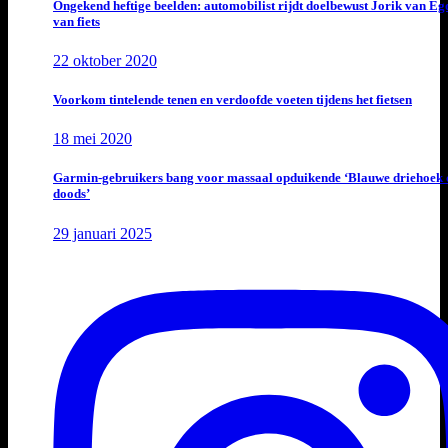
Ongekend heftige beelden: automobilist rijdt doelbewust Jorik van E
van fiets
22 oktober 2020
Voorkom tintelende tenen en verdoofde voeten tijdens het fietsen
18 mei 2020
Garmin-gebruikers bang voor massaal opduikende ‘Blauwe driehoek 
doods’
29 januari 2025