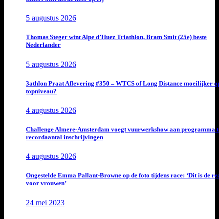
5 augustus 2026
Thomas Steger wint Alpe d’Huez Triathlon, Bram Smit (25e) beste
Nederlander
5 augustus 2026
3athlon Praat Aflevering #350 – WTCS of Long Distance moeilijker o
topniveau?
4 augustus 2026
Challenge Almere-Amsterdam voegt vuurwerkshow aan programma t
recordaantal inschrijvingen
4 augustus 2026
Ongestelde Emma Pallant-Browne op de foto tijdens race: ‘Dit is de rea
voor vrouwen’
24 mei 2023