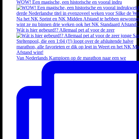
WOW! Een magische, een historische en vooral indru
Wát is hier gebeurd!? Allemaal pet af voor de zeer
Van Nederlands Kampioen op de marathon naar een we