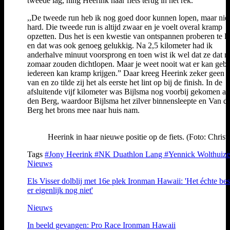
tweede lag, hing Heerink haar fiets terug in het rek.
,,De tweede run heb ik nog goed door kunnen lopen, maar niet
hard. Die tweede run is altijd zwaar en je voelt overal kramp
opzetten. Dus het is een kwestie van ontspannen proberen te l
en dat was ook genoeg gelukkig. Na 2,5 kilometer had ik
anderhalve minuut voorsprong en toen wist ik wel dat ze dat ni
zomaar zouden dichtlopen. Maar je weet nooit wat er kan geb
iedereen kan kramp krijgen.” Daar kreeg Heerink zeker geen l
van en zo tilde zij het als eerste het lint op bij de finish. In de
afsluitende vijf kilometer was Bijlsma nog voorbij gekomen a
den Berg, waardoor Bijlsma het zilver binnensleepte en Van d
Berg het brons mee naar huis nam.
Heerink in haar nieuwe positie op de fiets. (Foto: Chris
Tags
#Jony Heerink
#NK Duathlon Lang
#Yennick Wolthuiz
Nieuws
Els Visser dolblij met 16e plek Ironman Hawaii: 'Het échte bes
er eigenlijk nog niet'
Nieuws
In beeld gevangen: Pro Race Ironman Hawaii