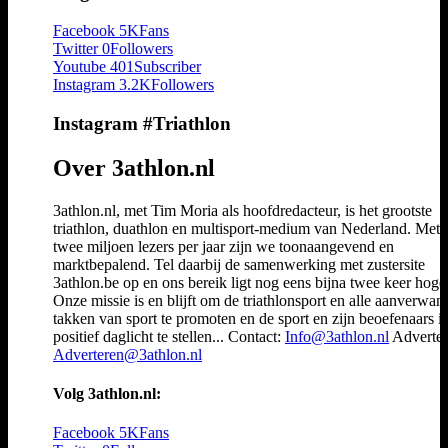
Facebook
5K
Fans
Twitter
0
Followers
Youtube
401
Subscriber
Instagram
3.2K
Followers
Instagram #Triathlon
Over 3athlon.nl
3athlon.nl, met Tim Moria als hoofdredacteur, is het grootste
triathlon, duathlon en multisport-medium van Nederland. Met 
twee miljoen lezers per jaar zijn we toonaangevend en
marktbepalend. Tel daarbij de samenwerking met zustersite
3athlon.be op en ons bereik ligt nog eens bijna twee keer hoger
Onze missie is en blijft om de triathlonsport en alle aanverwan
takken van sport te promoten en de sport en zijn beoefenaars i
positief daglicht te stellen... Contact:
Info@3athlon.nl
Adverter
Adverteren@3athlon.nl
Volg 3athlon.nl:
Facebook
5K
Fans