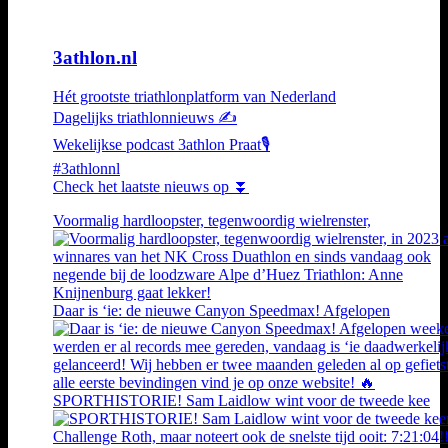
3athlon.nl
Hét grootste triathlonplatform van Nederland
Dagelijks triathlonnieuws ✍️
Wekelijkse podcast 3athlon Praat🎙️
#3athlonnl
Check het laatste nieuws op ⏬
Voormalig hardloopster, tegenwoordig wielrenster,
Daar is ‘ie: de nieuwe Canyon Speedmax! Afgelopen
SPORTHISTORIE! Sam Laidlow wint voor de tweede kee