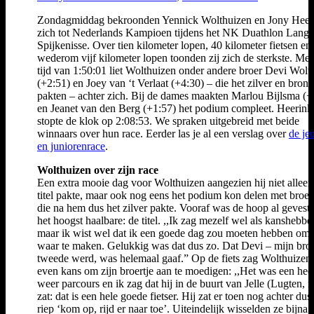
Zondagmiddag bekroonden Yennick Wolthuizen en Jony Heer
zich tot Nederlands Kampioen tijdens het NK Duathlon Lang 
Spijkenisse. Over tien kilometer lopen, 40 kilometer fietsen en
wederom vijf kilometer lopen toonden zij zich de sterkste. Met
tijd van 1:50:01 liet Wolthuizen onder andere broer Devi Wolt
(+2:51) en Joey van ‘t Verlaat (+4:30) – die het zilver en brons
pakten – achter zich. Bij de dames maakten Marlou Bijlsma (+
en Jeanet van den Berg (+1:57) het podium compleet. Heerink
stopte de klok op 2:08:53. We spraken uitgebreid met beide
winnaars over hun race. Eerder las je al een verslag over
de je
en juniorenrace
.
Wolthuizen over zijn race
Een extra mooie dag voor Wolthuizen aangezien hij niet alleen
titel pakte, maar ook nog eens het podium kon delen met broer
die na hem dus het zilver pakte. Vooraf was de hoop al gevest
het hoogst haalbare: de titel. ,,Ik zag mezelf wel als kanshebber
maar ik wist wel dat ik een goede dag zou moeten hebben om 
waar te maken. Gelukkig was dat dus zo. Dat Devi – mijn broe
tweede werd, was helemaal gaaf.” Op de fiets zag Wolthuizen
even kans om zijn broertje aan te moedigen: ,,Het was een hee
weer parcours en ik zag dat hij in de buurt van Jelle (Lugten, r
zat: dat is een hele goede fietser. Hij zat er toen nog achter dus
riep ‘kom op, rijd er naar toe’. Uiteindelijk wisselden ze bijna