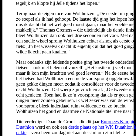
tegelijk en klopte hij Jelle tijdens het lopen.”
Terug naar de eigen race van Wolthuizen. ,,De eerste run ging 
zo soepel als ik had gehoopt. De laatste tijd ging het lopen hee
dus ik dacht dat het wel goed moest gaan, maar het voelde niet
makkelijk.” Thomas Cremers – die uiteindelijk als tiende finish
bleef Wolthuizen dan ook met drie seconden net voor. Met da
een snelle wissel sprong Wolthuizen echter alsnog als eerste o
fiets: ,,In het wisselvak dacht ik eigenlijk al dat het goed ging,
wilde ik echt gaan knallen.”
Maar ondanks zijn leidende positie ging het tweede onderdeel 
fietsen – ook niet helemaal vanzelf: ,,Het kostte mij veel moeit
maar ik kon mijn krachten wel goed leveren.” Na de eerste hel
het fietsen had Wolthuizen een nette voorsprong opgebouwd. 
geen gekke dingen meer, zodat ik consolideer voor de tweede 
dacht Wolthuizen. Dat wierp zijn vruchten af: ,,De tweede ru
echt genieten. Toen had ik zo’n voorsprong dat als er geen ge
dingen meer zouden gebeuren, ik wel zeker was van de winst
voorsprong bleek inderdaad ruim voldoende en zo bracht
Wolthuizen het goud en daarmee de Nationale titel mee naar hu
Titelverdediger Daan de Groot – die dit jaar
Europees Kampio
Duathlon
werd en ook een
derde plaats op het WK Duathlon l
pakte
– verscheen zondag niet aan de start om zijn titel te