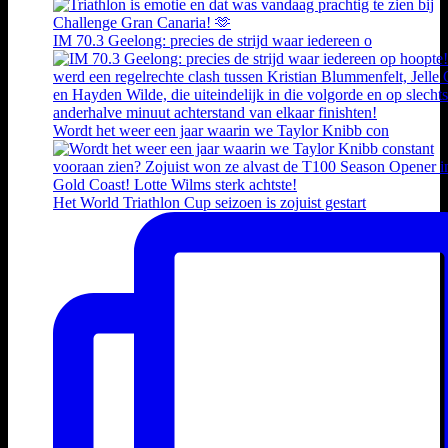
IM 70.3 Geelong: precies de strijd waar iedereen o
Wordt het weer een jaar waarin we Taylor Knibb con
Het World Triathlon Cup seizoen is zojuist gestart