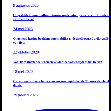
9 augustus 2026
Ongestelde Emma Pallant-Browne op de foto tijdens race: ‘Dit is de rea
voor vrouwen’
24 mei 2023
Ongekend heftige beelden: automobilist rijdt doelbewust Jorik van E
van fiets
22 oktober 2020
Voorkom tintelende tenen en verdoofde voeten tijdens het fietsen
18 mei 2020
Garmin-gebruikers bang voor massaal opduikende ‘Blauwe driehoek 
doods’
29 januari 2025