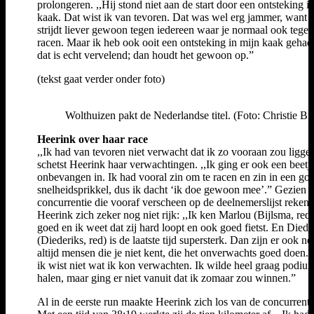
prolongeren. ,,Hij stond niet aan de start door een ontsteking in
kaak. Dat wist ik van tevoren. Dat was wel erg jammer, want j
strijdt liever gewoon tegen iedereen waar je normaal ook tege
racen. Maar ik heb ook ooit een ontsteking in mijn kaak gehad
dat is echt vervelend; dan houdt het gewoon op.”
(tekst gaat verder onder foto)
Wolthuizen pakt de Nederlandse titel. (Foto: Christie B
Heerink
over haar race
,,Ik had van tevoren niet verwacht dat ik zo vooraan zou ligge
schetst Heerink haar verwachtingen. ,,Ik ging er ook een beetj
onbevangen in. Ik had vooral zin om te racen en zin in een go
snelheidsprikkel, dus ik dacht ‘ik doe gewoon mee’.” Gezien 
concurrentie die vooraf verscheen op de deelnemerslijst reken
Heerink zich zeker nog niet rijk: ,,Ik ken Marlou (Bijlsma, red.
goed en ik weet dat zij hard loopt en ook goed fietst. En Diede
(Diederiks, red) is de laatste tijd supersterk. Dan zijn er ook n
altijd mensen die je niet kent, die het onverwachts goed doen.
ik wist niet wat ik kon verwachten. Ik wilde heel graag podiu
halen, maar ging er niet vanuit dat ik zomaar zou winnen.”
Al in de eerste run maakte Heerink zich los van de concurrenti