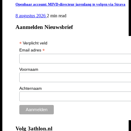
Openbaar account: MIVD-directeur jarenlang te volgen via Strava
8 augustus 2026
2 min
read
Aanmelden Nieuwsbrief
*
Verplicht veld
*
Email adres
Voornaam
Achternaam
Volg 3athlon.nl