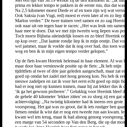
Met een tijd van 38:19 werkte zij de tien kilometer af. ,,Ik had
prima en lekker tempo te pakken in de eerste run, dus dat was
Na 2,5 kilometer moest Diede er af en toen zijn wij wat versne
Ook Saksia (van Vugt, red) moest er even later af en zo liep ik
Marlou verder.” De twee trainen veel samen en zo zag Heerink
ook naar uit om tegen haar te racen: ,,Het was leuk om samen
haar mee te doen. Dat we met zijn tweeën weg liepen was perf
Toch moest Bijlsma uiteindelijk lossen en zo bleef Heerink e
op kop over: ,,Dat laatste rondje liep ik in mijn eentje. Dat von
wel jammer, maar ik voelde dat ik nog over had, dus toen was 
weg en ben ik in mijn eigen tempo verder gelopen.”
Op de fiets kwam Heerink helemaal in haar element. Al was h
maar door haar vernieuwde positie op de fiets: ,,Ik heb mijn
tijdritfiets al twee of drie jaar geleden aangeschaft, maar zat er 
goed op omdat het zadel niet hoog genoeg kon. Nu heb ik een
nieuwe zadelpen en zat ik voor het eerst echt goed op mijn fiet
had er nog niet op kunnen trainen, maar hij zat lekker dus ik d
‘ik ga het gewoon proberen’.” Gelukkig voor Heerink bleef de 
de gehele 40 kilometer ‘lekker zitten’ en zo sloeg zij een gat o
achtervolging: ,,Na twintig kilometer had ik ineens een grote
voorsprong. Het gat was zo groot, dat ik iets rustiger ben gaan
fietsen omdat ik wist dat er nog een tweede run aan kwam. Ie
kwam wel iets terug, maar ik had alsnog genoeg voorsprong.”
een marge van 54 seconden op Van den Berg, die op dat mom