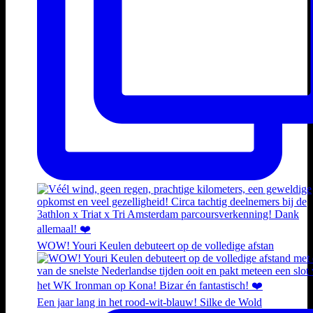
WOW! Youri Keulen debuteert op de volledige afstan
Een jaar lang in het rood-wit-blauw! Silke de Wold