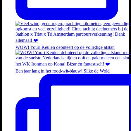
WOW! Youri Keulen debuteert op de volledige afstan
Een jaar lang in het rood-wit-blauw! Silke de Wold