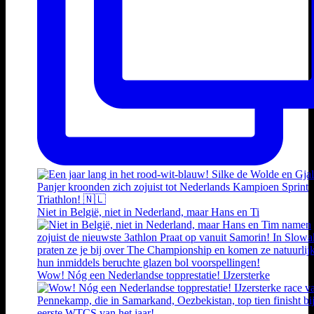
Niet in België, niet in Nederland, maar Hans en Ti
Wow! Nóg een Nederlandse topprestatie! IJzersterke