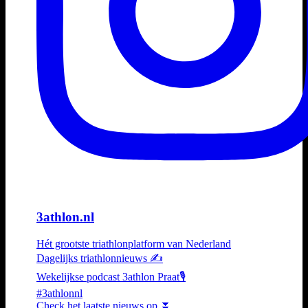
3athlon.nl
Hét grootste triathlonplatform van Nederland
Dagelijks triathlonnieuws ✍️
Wekelijkse podcast 3athlon Praat🎙️
#3athlonnl
Check het laatste nieuws op ⏬