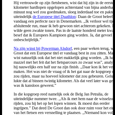
Hij vertrouwde op zijn fietsbenen, wist dat hij zijn in de eerste 
kilometer hardlopen opgelopen achterstand van bijna anderhal
minuut nog wel zou goedmaken, sloeg inderdaad toe en pakte
uiteindelijk
de Europese titel Duathlon
: Daan de Groot beleefd
vandaag een perfecte race in Denemarken. ,,Ik verloor wel tijd
afsluitende run, maar ik heb gewoon niet achterom gekeken. I
wilde geen zwakte tonen. Pas in de laatste honderd meter kwa
besef dat ik Europees Kampioen ging worden. Ja, dat gevoel i
onbeschrijfelijk.”
Na zijn winst bij Powerman Alsdorf
, een paar weken terug, wi
Groot dat een Europese titel er vandaag best in zou zitten. Maa
wist natuurlijk ook dat het niet makkelijk ging worden. ,,Ik ha
mazzel met het feit dat het fietsparcours zo zwaar was”, analys
hij nauwelijks een half uur na zijn finish. ,,Daar kon ik het ver
maken. Het was niet de vraag of ik het gat naar de kopgroep d
zou rijden, maar na hoeveel kilometer dat zou gebeuren. Gelu
lukte dat al binnen twintig kilometer. Als dat veel later was ge
was ik kansloos geweest.”
In die kopgroep reed namelijk ook de Belg Jan Petralia, de
uiteindelijke nummer twee. ,,Als ik met hem naar de wisselzo
rijden, zou hij het op het lopen winnen. Ik moest dus eerder
ingrijpen.” Dat deed De Groot dan ook door ruim voor het ein
van het fietsen een versnelling te plaatsen. ,,Niemand kon vol