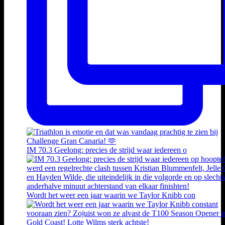
IM 70.3 Geelong: precies de strijd waar iedereen o
Wordt het weer een jaar waarin we Taylor Knibb con