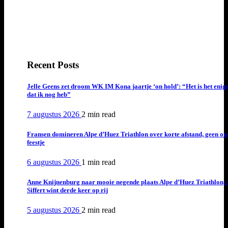
Recent Posts
Jelle Geens zet droom WK IM Kona jaartje ‘on hold’: “Het is het enig
dat ik nog heb”
7 augustus 2026
2 min
read
Fransen domineren Alpe d’Huez Triathlon over korte afstand, geen or
feestje
6 augustus 2026
1 min
read
Anne Knijnenburg naar mooie negende plaats Alpe d’Huez Triathlon, 
Siffert wint derde keer op rij
5 augustus 2026
2 min
read