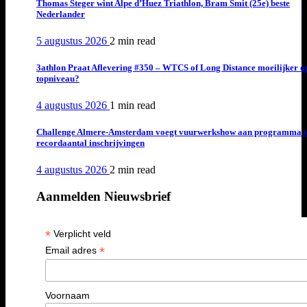
Thomas Steger wint Alpe d’Huez Triathlon, Bram Smit (25e) beste
Nederlander
5 augustus 2026
2 min
read
3athlon Praat Aflevering #350 – WTCS of Long Distance moeilijker o
topniveau?
4 augustus 2026
1 min
read
Challenge Almere-Amsterdam voegt vuurwerkshow aan programma t
recordaantal inschrijvingen
4 augustus 2026
2 min
read
Aanmelden Nieuwsbrief
*
Verplicht veld
*
Email adres
Voornaam