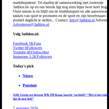
marktbepalend. Tel daarbij de samenwerking met zustersite
3athlon.be op en ons bereik ligt nog eens bijna twee keer hoger
Onze missie is en blijft om de triathlonsport en alle aanverwan
takken van sport te promoten en de sport en zijn beoefenaars i
positief daglicht te stellen... Contact:
Info@3athlon.nl
Adverter
Adverteren@3athlon.nl
Volg 3athlon.nl:
Facebook
5K
Fans
Twitter
0
Followers
Youtube
401
Subscriber
Instagram
3.2K
Followers
Today's pick
Nieuw
Populair
Jelle Geens zet droom WK IM Kona jaartje ‘on hold’: “Het is het enig
dat ik nog heb”
7 augustus 2026