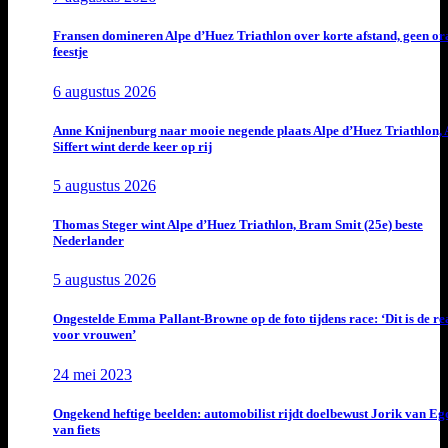
Fransen domineren Alpe d’Huez Triathlon over korte afstand, geen or
feestje
6 augustus 2026
Anne Knijnenburg naar mooie negende plaats Alpe d’Huez Triathlon, 
Siffert wint derde keer op rij
5 augustus 2026
Thomas Steger wint Alpe d’Huez Triathlon, Bram Smit (25e) beste
Nederlander
5 augustus 2026
Ongestelde Emma Pallant-Browne op de foto tijdens race: ‘Dit is de rea
voor vrouwen’
24 mei 2023
Ongekend heftige beelden: automobilist rijdt doelbewust Jorik van E
van fiets