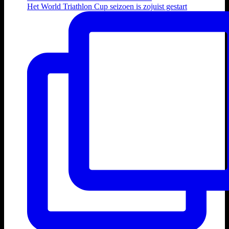
Het World Triathlon Cup seizoen is zojuist gestart