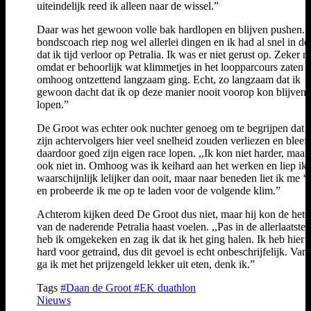
uiteindelijk reed ik alleen naar de wissel.”
Daar was het gewoon volle bak hardlopen en blijven pushen. 
bondscoach riep nog wel allerlei dingen en ik had al snel in de
dat ik tijd verloor op Petralia. Ik was er niet gerust op. Zeker ni
omdat er behoorlijk wat klimmetjes in het loopparcours zaten e
omhoog ontzettend langzaam ging. Echt, zo langzaam dat ik
gewoon dacht dat ik op deze manier nooit voorop kon blijven
lopen.”
De Groot was echter ook nuchter genoeg om te begrijpen dat 
zijn achtervolgers hier veel snelheid zouden verliezen en bleef
daardoor goed zijn eigen race lopen. ,,Ik kon niet harder, maar
ook niet in. Omhoog was ik keihard aan het werken en liep ik
waarschijnlijk lelijker dan ooit, maar naar beneden liet ik me ‘r
en probeerde ik me op te laden voor de volgende klim.”
Achterom kijken deed De Groot dus niet, maar hij kon de het
van de naderende Petralia haast voelen. ,,Pas in de allerlaatste
heb ik omgekeken en zag ik dat ik het ging halen. Ik heb hier 
hard voor getraind, dus dit gevoel is echt onbeschrijfelijk. Va
ga ik met het prijzengeld lekker uit eten, denk ik.”
Tags
#Daan de Groot
#EK duathlon
Nieuws