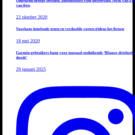
Ongekend heftige beelden: automobilist rijdt doelbewust Jorik van E
van fiets
22 oktober 2020
Voorkom tintelende tenen en verdoofde voeten tijdens het fietsen
18 mei 2020
Garmin-gebruikers bang voor massaal opduikende ‘Blauwe driehoek 
doods’
29 januari 2025