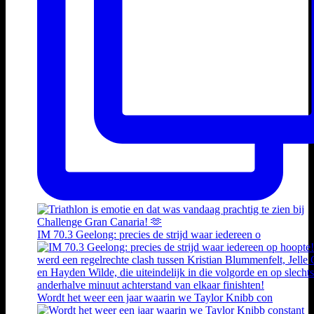
IM 70.3 Geelong: precies de strijd waar iedereen o
Wordt het weer een jaar waarin we Taylor Knibb con