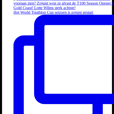
Het World Triathlon Cup seizoen is zojuist gestart