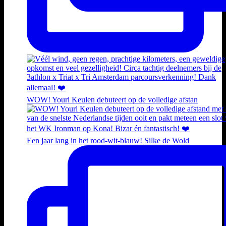
WOW! Youri Keulen debuteert op de volledige afstan
Een jaar lang in het rood-wit-blauw! Silke de Wold