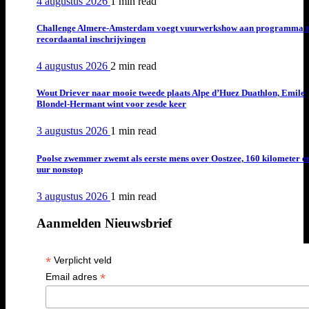
4 augustus 2026
1 min
read
Challenge Almere-Amsterdam voegt vuurwerkshow aan programma t
recordaantal inschrijvingen
4 augustus 2026
2 min
read
Wout Driever naar mooie tweede plaats Alpe d’Huez Duathlon, Emile
Blondel-Hermant wint voor zesde keer
3 augustus 2026
1 min
read
Poolse zwemmer zwemt als eerste mens over Oostzee, 160 kilometer e
uur nonstop
3 augustus 2026
1 min
read
Aanmelden Nieuwsbrief
*
Verplicht veld
*
Email adres