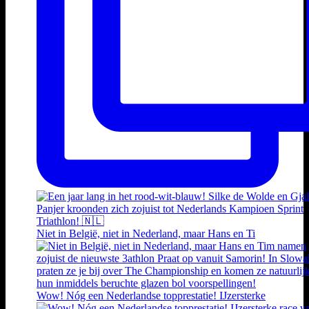
Niet in België, niet in Nederland, maar Hans en Ti
Wow! Nóg een Nederlandse topprestatie! IJzersterke