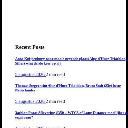
Recent Posts
Anne Knijnenburg naar mooie negende plaats Alpe d’Huez Triathlon, 
Siffert wint derde keer op rij
5 augustus 2026
2 min
read
Thomas Steger wint Alpe d’Huez Triathlon, Bram Smit (25e) beste
Nederlander
5 augustus 2026
2 min
read
3athlon Praat Aflevering #350 – WTCS of Long Distance moeilijker o
topniveau?