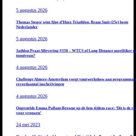
5 augustus 2026
Thomas Steger wint Alpe d’Huez Triathlon, Bram Smit (25e) beste
Nederlander
5 augustus 2026
3athlon Praat Aflevering #350 – WTCS of Long Distance moeilijker o
topniveau?
4 augustus 2026
Challenge Almere-Amsterdam voegt vuurwerkshow aan programma t
recordaantal inschrijvingen
4 augustus 2026
Ongestelde Emma Pallant-Browne op de foto tijdens race: ‘Dit is de rea
voor vrouwen’
24 mei 2023