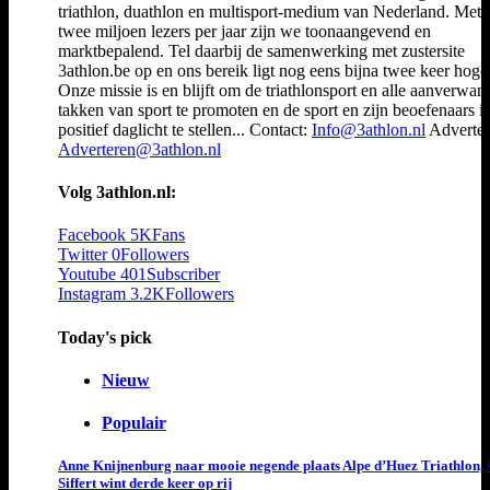
triathlon, duathlon en multisport-medium van Nederland. Met 
twee miljoen lezers per jaar zijn we toonaangevend en
marktbepalend. Tel daarbij de samenwerking met zustersite
3athlon.be op en ons bereik ligt nog eens bijna twee keer hoger
Onze missie is en blijft om de triathlonsport en alle aanverwan
takken van sport te promoten en de sport en zijn beoefenaars i
positief daglicht te stellen... Contact:
Info@3athlon.nl
Adverter
Adverteren@3athlon.nl
Volg 3athlon.nl:
Facebook
5K
Fans
Twitter
0
Followers
Youtube
401
Subscriber
Instagram
3.2K
Followers
Today's pick
Nieuw
Populair
Anne Knijnenburg naar mooie negende plaats Alpe d’Huez Triathlon, 
Siffert wint derde keer op rij