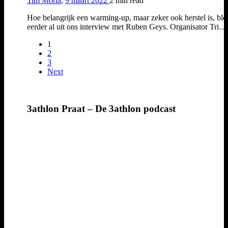
Tim Moria
,
9 maart 2022
2 min
read
Hoe belangrijk een warming-up, maar zeker ook herstel is, ble
eerder al uit ons interview met Ruben Geys. Organisator Tri…
1
2
3
Next
3athlon Praat – De 3athlon podcast