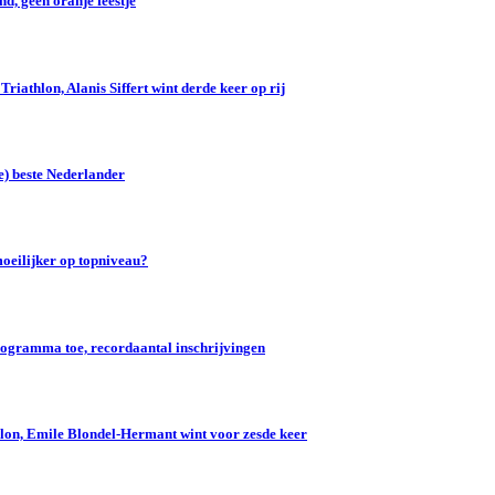
d, geen oranje feestje
iathlon, Alanis Siffert wint derde keer op rij
e) beste Nederlander
oeilijker op topniveau?
gramma toe, recordaantal inschrijvingen
lon, Emile Blondel-Hermant wint voor zesde keer