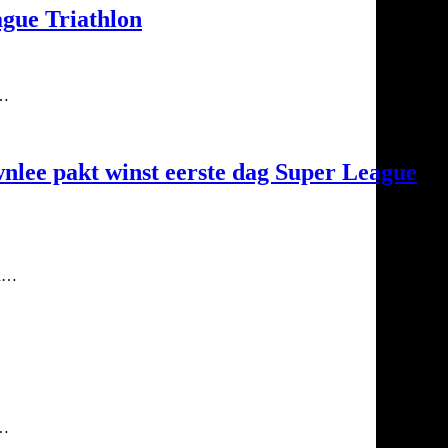
ague Triathlon
n…
wnlee pakt winst eerste dag Super League
an…
n…