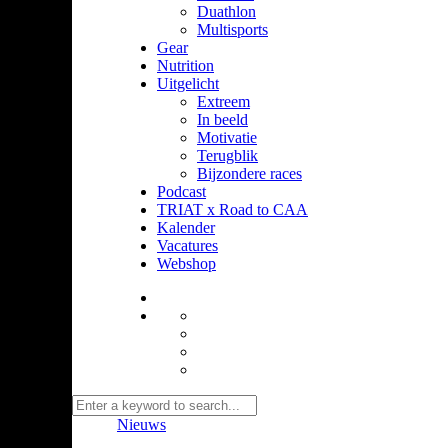
Duathlon
Multisports
Gear
Nutrition
Uitgelicht
Extreem
In beeld
Motivatie
Terugblik
Bijzondere races
Podcast
TRIAT x Road to CAA
Kalender
Vacatures
Webshop
Nieuws