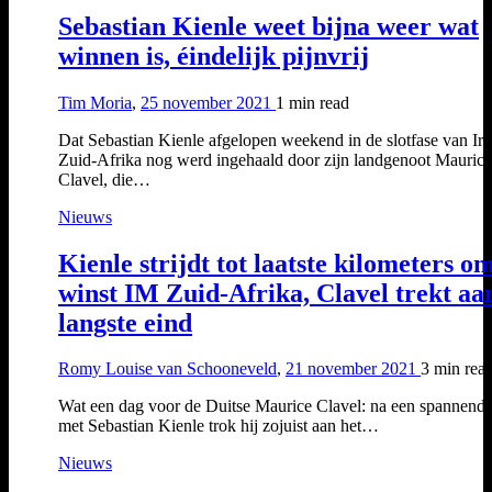
Sebastian Kienle weet bijna weer wat
winnen is, éindelijk pijnvrij
Tim Moria
,
25 november 2021
1 min
read
Dat Sebastian Kienle afgelopen weekend in de slotfase van I
Zuid-Afrika nog werd ingehaald door zijn landgenoot Maurice
Clavel, die…
Nieuws
Kienle strijdt tot laatste kilometers o
winst IM Zuid-Afrika, Clavel trekt aa
langste eind
Romy Louise van Schooneveld
,
21 november 2021
3 min
rea
Wat een dag voor de Duitse Maurice Clavel: na een spannende 
met Sebastian Kienle trok hij zojuist aan het…
Nieuws