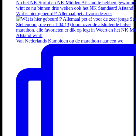
Wát is hier gebeurd!? Allemaal pet af voor de zeer
Van Nederlands Kampioen op de marathon naar een we