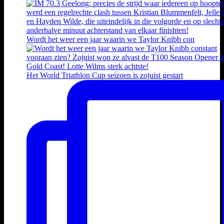
Wordt het weer een jaar waarin we Taylor Knibb con
Het World Triathlon Cup seizoen is zojuist gestart