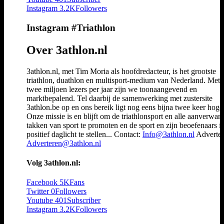
Instagram
3.2K
Followers
Instagram #Triathlon
Over 3athlon.nl
3athlon.nl, met Tim Moria als hoofdredacteur, is het grootste
triathlon, duathlon en multisport-medium van Nederland. Met 
twee miljoen lezers per jaar zijn we toonaangevend en
marktbepalend. Tel daarbij de samenwerking met zustersite
3athlon.be op en ons bereik ligt nog eens bijna twee keer hoger
Onze missie is en blijft om de triathlonsport en alle aanverwan
takken van sport te promoten en de sport en zijn beoefenaars i
positief daglicht te stellen... Contact:
Info@3athlon.nl
Adverter
Adverteren@3athlon.nl
Volg 3athlon.nl:
Facebook
5K
Fans
Twitter
0
Followers
Youtube
401
Subscriber
Instagram
3.2K
Followers