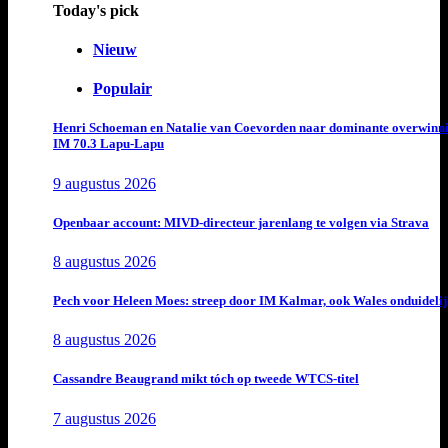
Today's pick
Nieuw
Populair
Henri Schoeman en Natalie van Coevorden naar dominante overwinn
IM 70.3 Lapu-Lapu
9 augustus 2026
Openbaar account: MIVD-directeur jarenlang te volgen via Strava
8 augustus 2026
Pech voor Heleen Moes: streep door IM Kalmar, ook Wales onduideli
8 augustus 2026
Cassandre Beaugrand mikt tóch op tweede WTCS-titel
7 augustus 2026