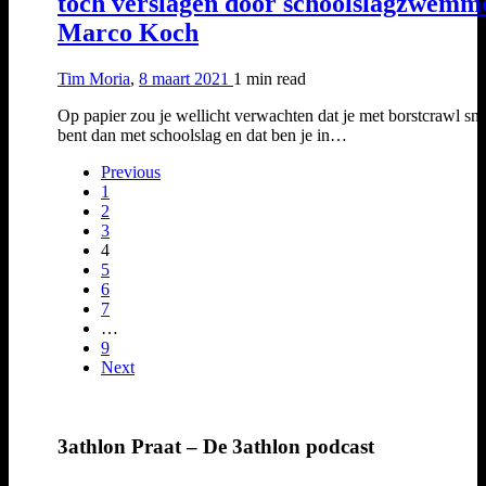
toch verslagen door schoolslagzwemm
Marco Koch
Tim Moria
,
8 maart 2021
1 min
read
Op papier zou je wellicht verwachten dat je met borstcrawl sne
bent dan met schoolslag en dat ben je in…
Previous
1
2
3
4
5
6
7
…
9
Next
3athlon Praat – De 3athlon podcast