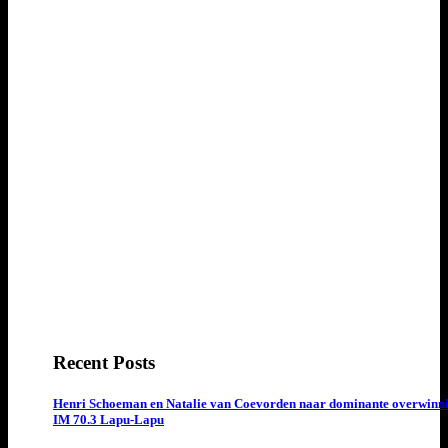
Recent Posts
Henri Schoeman en Natalie van Coevorden naar dominante overwinn
IM 70.3 Lapu-Lapu