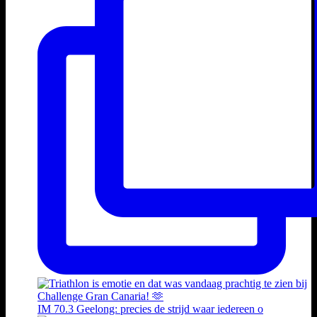
IM 70.3 Geelong: precies de strijd waar iedereen o