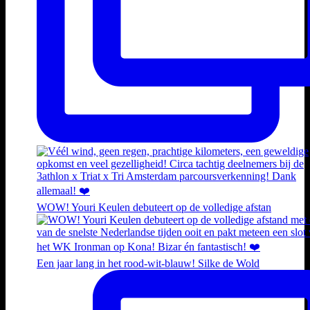
WOW! Youri Keulen debuteert op de volledige afstan
Een jaar lang in het rood-wit-blauw! Silke de Wold