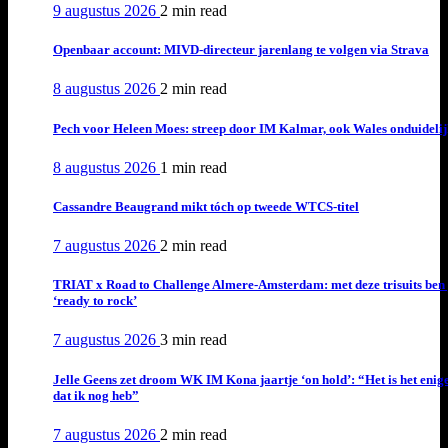
9 augustus 2026
2 min
read
Openbaar account: MIVD-directeur jarenlang te volgen via Strava
8 augustus 2026
2 min
read
Pech voor Heleen Moes: streep door IM Kalmar, ook Wales onduideli
8 augustus 2026
1 min
read
Cassandre Beaugrand mikt tóch op tweede WTCS-titel
7 augustus 2026
2 min
read
TRIAT x Road to Challenge Almere-Amsterdam: met deze trisuits ben 
‘ready to rock’
7 augustus 2026
3 min
read
Jelle Geens zet droom WK IM Kona jaartje ‘on hold’: “Het is het enig
dat ik nog heb”
7 augustus 2026
2 min
read