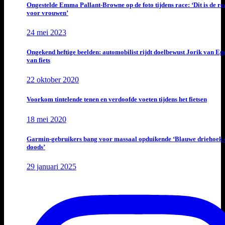
Ongestelde Emma Pallant-Browne op de foto tijdens race: ‘Dit is de rea
voor vrouwen’
24 mei 2023
Ongekend heftige beelden: automobilist rijdt doelbewust Jorik van E
van fiets
22 oktober 2020
Voorkom tintelende tenen en verdoofde voeten tijdens het fietsen
18 mei 2020
Garmin-gebruikers bang voor massaal opduikende ‘Blauwe driehoek 
doods’
29 januari 2025