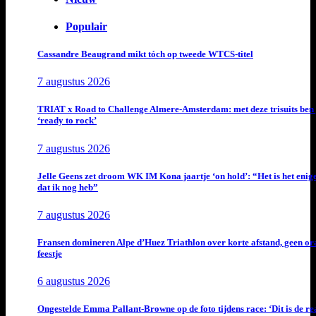
Populair
Cassandre Beaugrand mikt tóch op tweede WTCS-titel
7 augustus 2026
TRIAT x Road to Challenge Almere-Amsterdam: met deze trisuits ben 
‘ready to rock’
7 augustus 2026
Jelle Geens zet droom WK IM Kona jaartje ‘on hold’: “Het is het enig
dat ik nog heb”
7 augustus 2026
Fransen domineren Alpe d’Huez Triathlon over korte afstand, geen or
feestje
6 augustus 2026
Ongestelde Emma Pallant-Browne op de foto tijdens race: ‘Dit is de rea