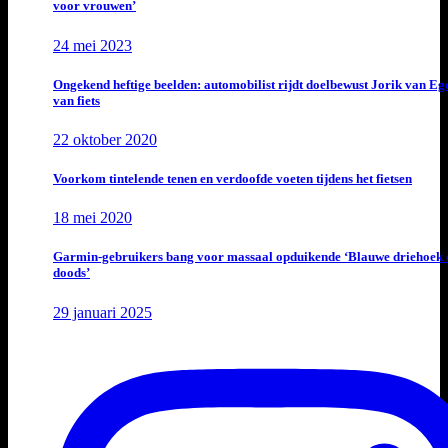
voor vrouwen’
24 mei 2023
Ongekend heftige beelden: automobilist rijdt doelbewust Jorik van E
van fiets
22 oktober 2020
Voorkom tintelende tenen en verdoofde voeten tijdens het fietsen
18 mei 2020
Garmin-gebruikers bang voor massaal opduikende ‘Blauwe driehoek 
doods’
29 januari 2025