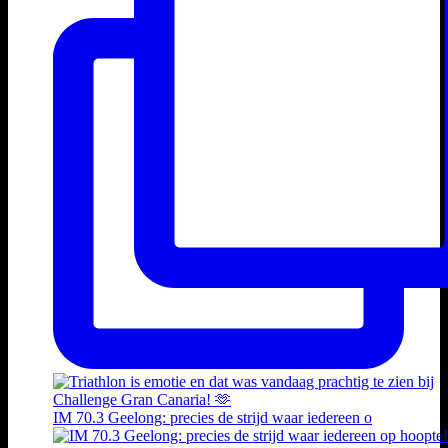
IM 70.3 Geelong: precies de strijd waar iedereen o