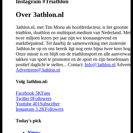
Instagram #Triathlon
Over 3athlon.nl
3athlon.nl, met Tim Moria als hoofdredacteur, is het grootste
triathlon, duathlon en multisport-medium van Nederland. Met 
twee miljoen lezers per jaar zijn we toonaangevend en
marktbepalend. Tel daarbij de samenwerking met zustersite
3athlon.be op en ons bereik ligt nog eens bijna twee keer hoger
Onze missie is en blijft om de triathlonsport en alle aanverwan
takken van sport te promoten en de sport en zijn beoefenaars i
positief daglicht te stellen... Contact:
Info@3athlon.nl
Adverter
Adverteren@3athlon.nl
Volg 3athlon.nl:
Facebook
5K
Fans
Twitter
0
Followers
Youtube
401
Subscriber
Instagram
3.2K
Followers
Today's pick
Nieuw