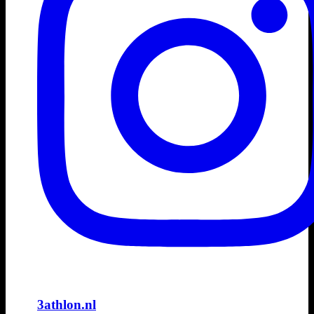
3athlon.nl