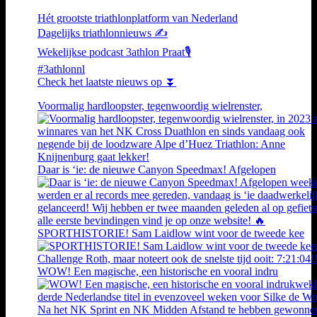
Hét grootste triathlonplatform van Nederland
Dagelijks triathlonnieuws ✍️
Wekelijkse podcast 3athlon Praat🎙️
#3athlonnl
Check het laatste nieuws op ⏬
Voormalig hardloopster, tegenwoordig wielrenster,
Daar is ‘ie: de nieuwe Canyon Speedmax! Afgelopen
SPORTHISTORIE! Sam Laidlow wint voor de tweede kee
WOW! Een magische, een historische en vooral indru