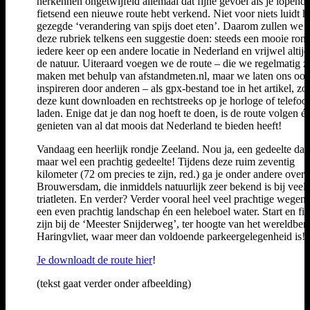
herkennen ongetwijfeld allemaal dat fijne gevoel als je lopend 
fietsend een nieuwe route hebt verkend. Niet voor niets luidt h
gezegde ‘verandering van spijs doet eten’. Daarom zullen we j
deze rubriek telkens een suggestie doen: steeds een mooie ron
iedere keer op een andere locatie in Nederland en vrijwel altij
de natuur. Uiteraard voegen we de route – die we regelmatig z
maken met behulp van afstandmeten.nl, maar we laten ons oo
inspireren door anderen – als gpx-bestand toe in het artikel, zod
deze kunt downloaden en rechtstreeks op je horloge of telefoo
laden. Enige dat je dan nog hoeft te doen, is de route volgen én
genieten van al dat moois dat Nederland te bieden heeft!
Vandaag een heerlijk rondje Zeeland. Nou ja, een gedeelte dan
maar wel een prachtig gedeelte! Tijdens deze ruim zeventig
kilometer (72 om precies te zijn, red.) ga je onder andere over 
Brouwersdam, die inmiddels natuurlijk zeer bekend is bij veel
triatleten. En verder? Verder vooral heel veel prachtige wegen
een even prachtig landschap én een heleboel water. Start en fin
zijn bij de ‘Meester Snijderweg’, ter hoogte van het wereldbe
Haringvliet, waar meer dan voldoende parkeergelegenheid is!
Je downloadt de route hier
!
(tekst gaat verder onder afbeelding)