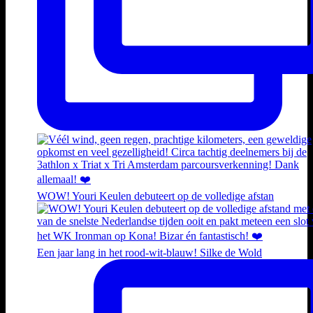
WOW! Youri Keulen debuteert op de volledige afstan
Een jaar lang in het rood-wit-blauw! Silke de Wold