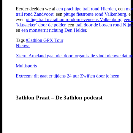
Eerder deelden we al
een prachtige trail rond Hierden,
een
moo
trail rond Zandvoort,
een
pittige fietsroute rond Valkenburg,
ee
even
pittige trail marathon rondom eveneens Valkenburg,
een 
‘klassieker’ door de polder
, een
trail door de bossen rond Nij
en
een monsterrit richting Den Helder
.
Tags
#3athlon GPX Tour
Nieuws
Xterra Ameland gaat niet door: organisatie vindt nieuwe datu
Multisports
Extreem: dit gaat er tijdens 24 uur Zwiften door je heen
3athlon Praat – De 3athlon podcast