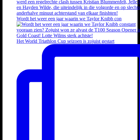
Wordt het weer een jaar waarin we Taylor Knibb con
Het World Triathlon Cup seizoen is zojuist gestart