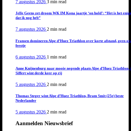
7 augustus 2026
3 min
read
Jelle Geens zet droom WK IM Kona jaartje ‘on hold’: “Het is het enig
dat ik nog heb”
7 augustus 2026
2 min
read
Fransen domineren Alpe d’Huez Triathlon over korte afstand, geen or
feestje
6 augustus 2026
1 min
read
Anne Knijnenburg naar mooie negende plaats Alpe d’Huez Triathlon, 
Siffert wint derde keer op rij
5 augustus 2026
2 min
read
Thomas Steger wint Alpe d’Huez Triathlon, Bram Smit (25e) beste
Nederlander
5 augustus 2026
2 min
read
Aanmelden Nieuwsbrief