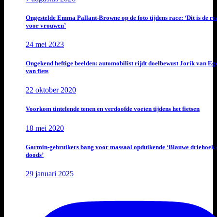
Ongestelde Emma Pallant-Browne op de foto tijdens race: ‘Dit is de rea
voor vrouwen’
24 mei 2023
Ongekend heftige beelden: automobilist rijdt doelbewust Jorik van E
van fiets
22 oktober 2020
Voorkom tintelende tenen en verdoofde voeten tijdens het fietsen
18 mei 2020
Garmin-gebruikers bang voor massaal opduikende ‘Blauwe driehoek 
doods’
29 januari 2025