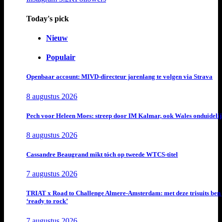
Today's pick
Nieuw
Populair
Openbaar account: MIVD-directeur jarenlang te volgen via Strava
8 augustus 2026
Pech voor Heleen Moes: streep door IM Kalmar, ook Wales onduideli
8 augustus 2026
Cassandre Beaugrand mikt tóch op tweede WTCS-titel
7 augustus 2026
TRIAT x Road to Challenge Almere-Amsterdam: met deze trisuits ben 
‘ready to rock’
7 augustus 2026