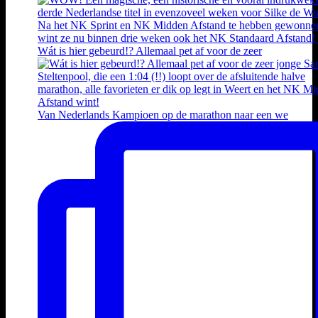
Wát is hier gebeurd!? Allemaal pet af voor de zeer
Van Nederlands Kampioen op de marathon naar een we