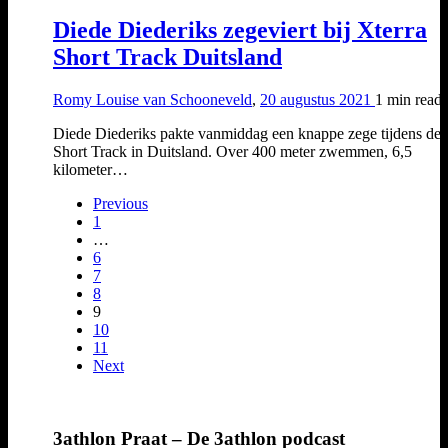
Diede Diederiks zegeviert bij Xterra
Short Track Duitsland
Romy Louise van Schooneveld
,
20 augustus 2021
1 min
read
Diede Diederiks pakte vanmiddag een knappe zege tijdens de 
Short Track in Duitsland. Over 400 meter zwemmen, 6,5
kilometer…
Previous
1
…
6
7
8
9
10
11
Next
3athlon Praat – De 3athlon podcast