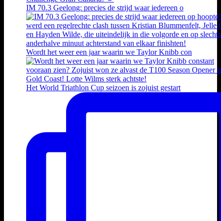
IM 70.3 Geelong: precies de strijd waar iedereen o
Wordt het weer een jaar waarin we Taylor Knibb con
Het World Triathlon Cup seizoen is zojuist gestart