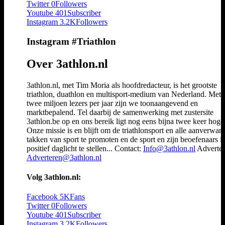
Twitter
0
Followers
Youtube
401
Subscriber
Instagram
3.2K
Followers
Instagram #Triathlon
Over 3athlon.nl
3athlon.nl, met Tim Moria als hoofdredacteur, is het grootste
triathlon, duathlon en multisport-medium van Nederland. Met 
twee miljoen lezers per jaar zijn we toonaangevend en
marktbepalend. Tel daarbij de samenwerking met zustersite
3athlon.be op en ons bereik ligt nog eens bijna twee keer hoger
Onze missie is en blijft om de triathlonsport en alle aanverwan
takken van sport te promoten en de sport en zijn beoefenaars i
positief daglicht te stellen... Contact:
Info@3athlon.nl
Adverter
Adverteren@3athlon.nl
Volg 3athlon.nl:
Facebook
5K
Fans
Twitter
0
Followers
Youtube
401
Subscriber
Instagram
3.2K
Followers