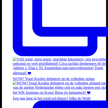
WOW! Youri Keulen debuteert op de volledige afstan
Een jaar lang in het rood-wit-blauw! Silke de Wold