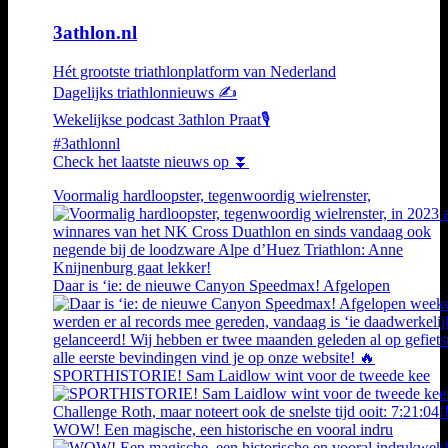
3athlon.nl
Hét grootste triathlonplatform van Nederland
Dagelijks triathlonnieuws ✍️
Wekelijkse podcast 3athlon Praat🎙️
#3athlonnl
Check het laatste nieuws op ⏬
Voormalig hardloopster, tegenwoordig wielrenster,
Daar is ‘ie: de nieuwe Canyon Speedmax! Afgelopen
SPORTHISTORIE! Sam Laidlow wint voor de tweede kee
WOW! Een magische, een historische en vooral indru