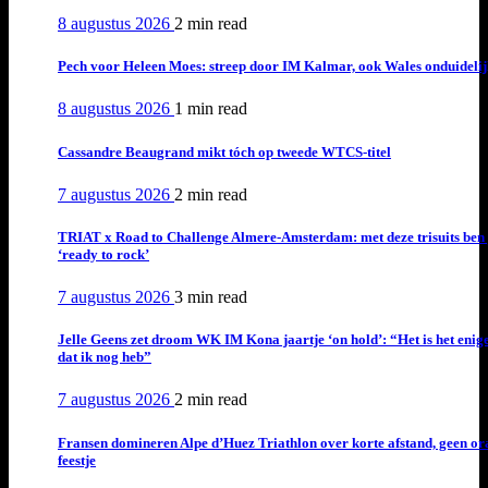
8 augustus 2026
2 min
read
Pech voor Heleen Moes: streep door IM Kalmar, ook Wales onduideli
8 augustus 2026
1 min
read
Cassandre Beaugrand mikt tóch op tweede WTCS-titel
7 augustus 2026
2 min
read
TRIAT x Road to Challenge Almere-Amsterdam: met deze trisuits ben 
‘ready to rock’
7 augustus 2026
3 min
read
Jelle Geens zet droom WK IM Kona jaartje ‘on hold’: “Het is het enig
dat ik nog heb”
7 augustus 2026
2 min
read
Fransen domineren Alpe d’Huez Triathlon over korte afstand, geen or
feestje