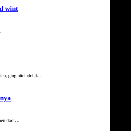
d wint
…
eten, ging uiteindelijk…
anya
onnen door…