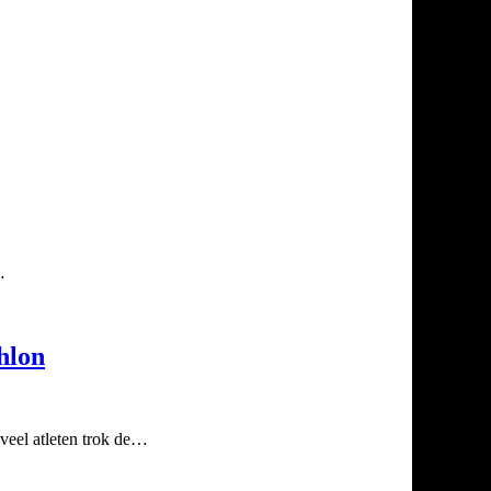
…
hlon
veel atleten trok de…