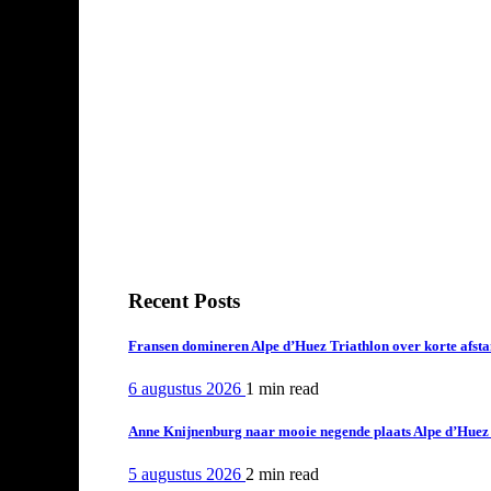
Recent Posts
Fransen domineren Alpe d’Huez Triathlon over korte afstan
6 augustus 2026
1 min
read
Anne Knijnenburg naar mooie negende plaats Alpe d’Huez Tr
5 augustus 2026
2 min
read