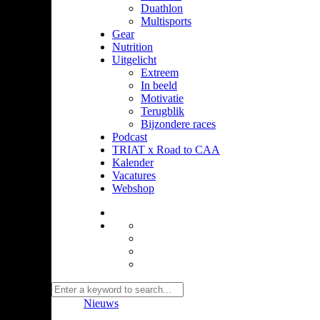
Duathlon
Multisports
Gear
Nutrition
Uitgelicht
Extreem
In beeld
Motivatie
Terugblik
Bijzondere races
Podcast
TRIAT x Road to CAA
Kalender
Vacatures
Webshop
Nieuws