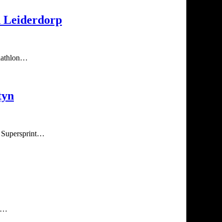
n Leiderdorp
riathlon…
tyn
EK Supersprint…
pe…