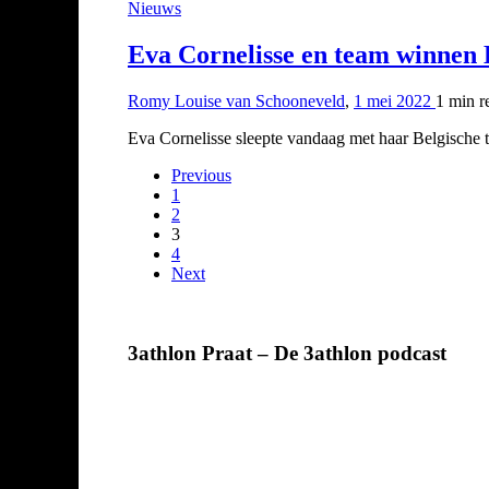
Nieuws
Eva Cornelisse en team winnen 
Romy Louise van Schooneveld
,
1 mei 2022
1 min
r
Eva Cornelisse sleepte vandaag met haar Belgische
Previous
1
2
3
4
Next
3athlon Praat – De 3athlon podcast