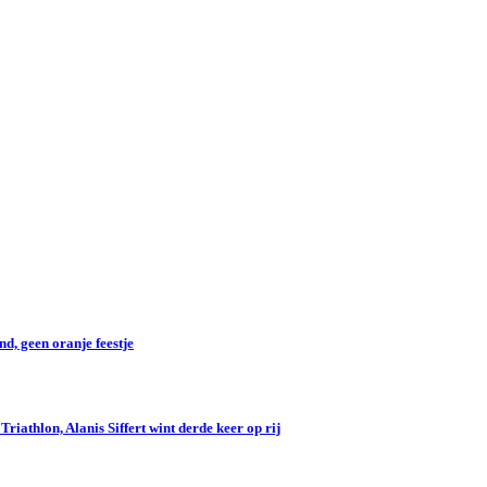
d, geen oranje feestje
iathlon, Alanis Siffert wint derde keer op rij