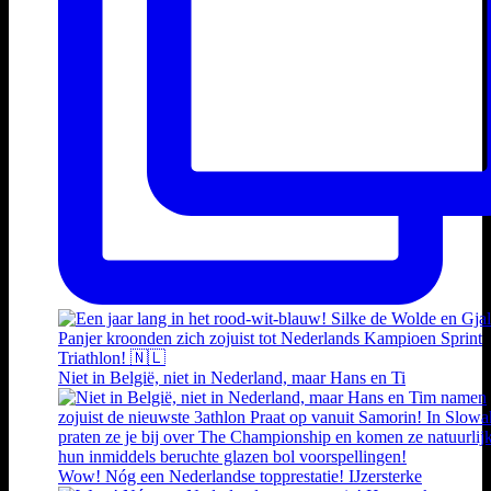
Niet in België, niet in Nederland, maar Hans en Ti
Wow! Nóg een Nederlandse topprestatie! IJzersterke