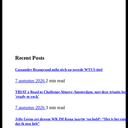
Recent Posts
Cassandre Beaugrand mikt tóch op tweede WTCS-titel
7 augustus 2026
2 min
read
TRIAT x Road to Challenge Almere-Amsterdam: met deze trisuits ben 
‘ready to rock’
7 augustus 2026
3 min
read
Jelle Geens zet droom WK IM Kona jaartje ‘on hold’: “Het is het enig
dat ik nog heb”