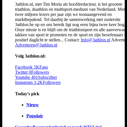
3athlon.nl, met Tim Moria als hoofdredacteur, is het grootste
triathlon, duathlon en multisport-medium van Nederland. Met 
twee miljoen lezers per jaar zijn we toonaangevend en
marktbepalend. Tel daarbij de samenwerking met zustersite
3athlon.be op en ons bereik ligt nog eens bijna twee keer hoger
Onze missie is en blijft om de triathlonsport en alle aanverwan
takken van sport te promoten en de sport en zijn beoefenaars i
positief daglicht te stellen... Contact:
Info@3athlon.nl
Adverter
Adverteren@3athlon.nl
Volg 3athlon.nl:
Facebook
5K
Fans
Twitter
0
Followers
Youtube
401
Subscriber
Instagram
3.2K
Followers
Today's pick
Nieuw
Populair
Cassandre Beaugrand mikt tóch op tweede WTCS-titel