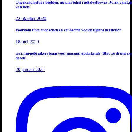
Ongekend heftige beelden: automobilist rijdt doelbewust Jorik van E
van fiets
22 oktober 2020
Voorkom tintelende tenen en verdoofde voeten tijdens het fietsen
18 mei 2020
Garmin-gebruikers bang voor massaal opduikende ‘Blauwe driehoek 
doods’
29 januari 2025