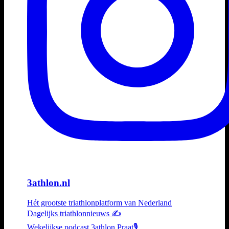
3athlon.nl
Hét grootste triathlonplatform van Nederland
Dagelijks triathlonnieuws ✍️
Wekelijkse podcast 3athlon Praat🎙️