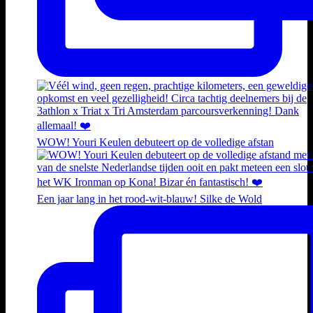
WOW! Youri Keulen debuteert op de volledige afstan
Een jaar lang in het rood-wit-blauw! Silke de Wold