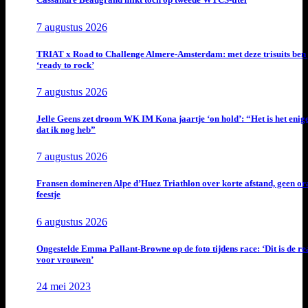
7 augustus 2026
TRIAT x Road to Challenge Almere-Amsterdam: met deze trisuits ben 
‘ready to rock’
7 augustus 2026
Jelle Geens zet droom WK IM Kona jaartje ‘on hold’: “Het is het enig
dat ik nog heb”
7 augustus 2026
Fransen domineren Alpe d’Huez Triathlon over korte afstand, geen or
feestje
6 augustus 2026
Ongestelde Emma Pallant-Browne op de foto tijdens race: ‘Dit is de rea
voor vrouwen’
24 mei 2023