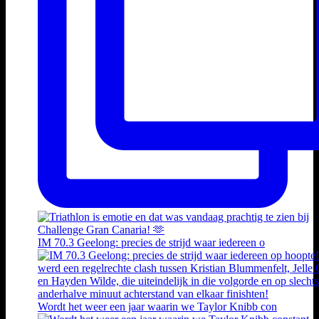
IM 70.3 Geelong: precies de strijd waar iedereen o
Wordt het weer een jaar waarin we Taylor Knibb con