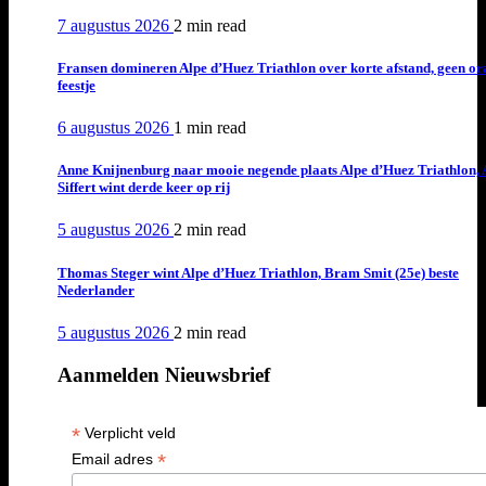
7 augustus 2026
2 min
read
Fransen domineren Alpe d’Huez Triathlon over korte afstand, geen or
feestje
6 augustus 2026
1 min
read
Anne Knijnenburg naar mooie negende plaats Alpe d’Huez Triathlon, 
Siffert wint derde keer op rij
5 augustus 2026
2 min
read
Thomas Steger wint Alpe d’Huez Triathlon, Bram Smit (25e) beste
Nederlander
5 augustus 2026
2 min
read
Aanmelden Nieuwsbrief
*
Verplicht veld
*
Email adres