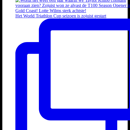
Het World Triathlon Cup seizoen is zojuist gestart