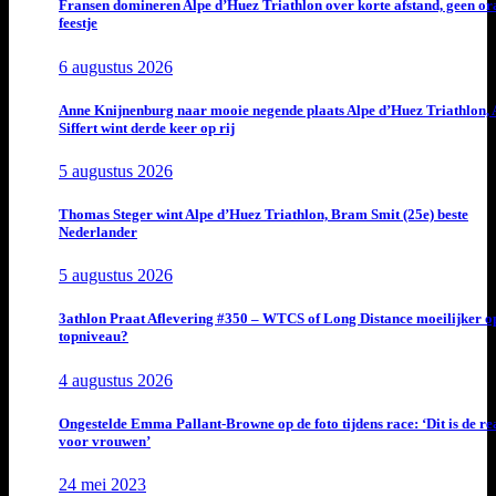
Fransen domineren Alpe d’Huez Triathlon over korte afstand, geen or
feestje
6 augustus 2026
Anne Knijnenburg naar mooie negende plaats Alpe d’Huez Triathlon, 
Siffert wint derde keer op rij
5 augustus 2026
Thomas Steger wint Alpe d’Huez Triathlon, Bram Smit (25e) beste
Nederlander
5 augustus 2026
3athlon Praat Aflevering #350 – WTCS of Long Distance moeilijker o
topniveau?
4 augustus 2026
Ongestelde Emma Pallant-Browne op de foto tijdens race: ‘Dit is de rea
voor vrouwen’
24 mei 2023