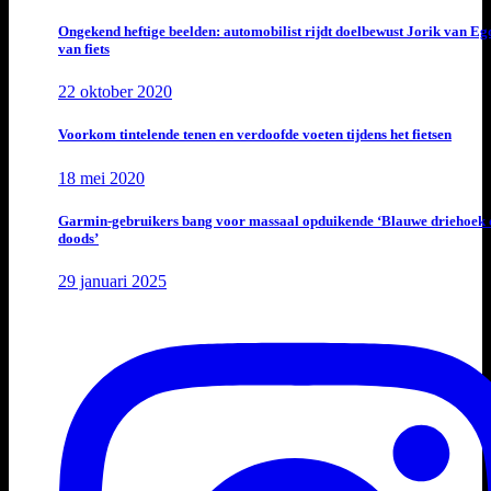
Ongekend heftige beelden: automobilist rijdt doelbewust Jorik van E
van fiets
22 oktober 2020
Voorkom tintelende tenen en verdoofde voeten tijdens het fietsen
18 mei 2020
Garmin-gebruikers bang voor massaal opduikende ‘Blauwe driehoek 
doods’
29 januari 2025