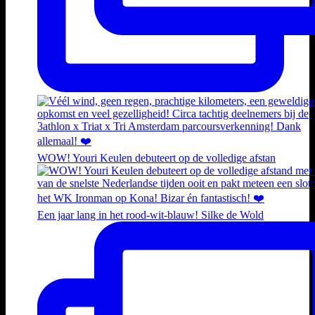
WOW! Youri Keulen debuteert op de volledige afstan
Een jaar lang in het rood-wit-blauw! Silke de Wold