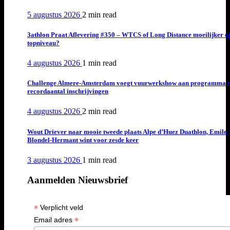
5 augustus 2026
2 min
read
3athlon Praat Aflevering #350 – WTCS of Long Distance moeilijker o
topniveau?
4 augustus 2026
1 min
read
Challenge Almere-Amsterdam voegt vuurwerkshow aan programma t
recordaantal inschrijvingen
4 augustus 2026
2 min
read
Wout Driever naar mooie tweede plaats Alpe d’Huez Duathlon, Emile
Blondel-Hermant wint voor zesde keer
3 augustus 2026
1 min
read
Aanmelden Nieuwsbrief
*
Verplicht veld
*
Email adres