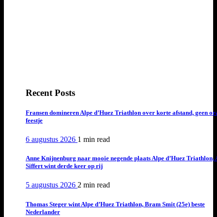
Recent Posts
Fransen domineren Alpe d’Huez Triathlon over korte afstand, geen or
feestje
6 augustus 2026
1 min
read
Anne Knijnenburg naar mooie negende plaats Alpe d’Huez Triathlon, 
Siffert wint derde keer op rij
5 augustus 2026
2 min
read
Thomas Steger wint Alpe d’Huez Triathlon, Bram Smit (25e) beste
Nederlander