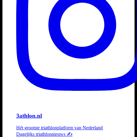
3athlon.nl
Hét grootste triathlonplatform van Nederland
Dagelijks triathlonnieuws ✍️