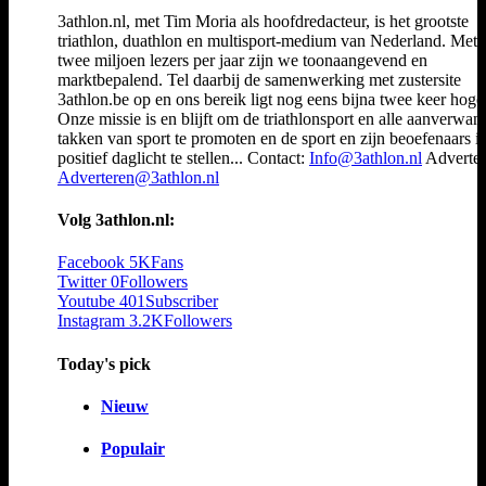
3athlon.nl, met Tim Moria als hoofdredacteur, is het grootste
triathlon, duathlon en multisport-medium van Nederland. Met 
twee miljoen lezers per jaar zijn we toonaangevend en
marktbepalend. Tel daarbij de samenwerking met zustersite
3athlon.be op en ons bereik ligt nog eens bijna twee keer hoger
Onze missie is en blijft om de triathlonsport en alle aanverwan
takken van sport te promoten en de sport en zijn beoefenaars i
positief daglicht te stellen... Contact:
Info@3athlon.nl
Adverter
Adverteren@3athlon.nl
Volg 3athlon.nl:
Facebook
5K
Fans
Twitter
0
Followers
Youtube
401
Subscriber
Instagram
3.2K
Followers
Today's pick
Nieuw
Populair