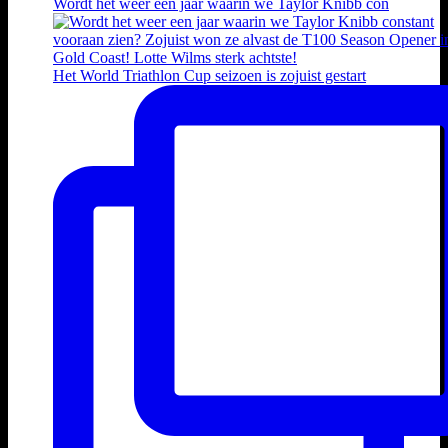
Wordt het weer een jaar waarin we Taylor Knibb con
Het World Triathlon Cup seizoen is zojuist gestart