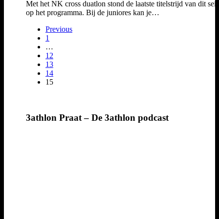
Met het NK cross duatlon stond de laatste titelstrijd van dit sei
op het programma. Bij de juniores kan je…
Previous
1
…
12
13
14
15
3athlon Praat – De 3athlon podcast