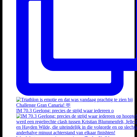
IM 70.3 Geelong: precies de strijd waar iedereen o