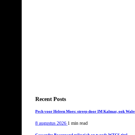
Recent Posts
Pech voor Heleen Moes: streep door IM Kalmar, ook Wales
8 augustus 2026
1 min
read
Cassandre Beaugrand mikt tóch op tweede WTCS-titel