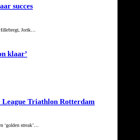
aar succes
Hillebregt, Jorik…
on klaar’
r League Triathlon Rotterdam
en ‘golden streak’…