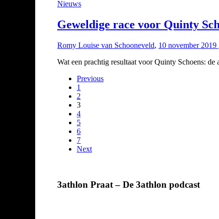
Nieuws
Geweldige race voor Quinty Sc
Romy Louise van Schooneveld
,
10 november 2019
Wat een prachtig resultaat voor Quinty Schoens: de a
Previous
1
2
3
4
5
6
7
Next
3athlon Praat – De 3athlon podcast