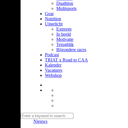
Duathlon
Multisports
Gear
Nutrition
Uitgelicht
Extreem
In beeld
Motivatie
Terugblik
Bijzondere races
Podcast
TRIAT x Road to CAA
Kalender
Vacatures
Webshop
Nieuws