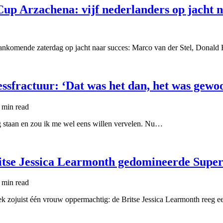
up Arzachena: vijf nederlanders op jacht n
aankomende zaterdag op jacht naar succes: Marco van der Stel, Donald 
ssfractuur: ‘Dat was het dan, het was gewo
 min
read
g staan en zou ik me wel eens willen vervelen. Nu…
ritse Jessica Learmonth gedomineerde Supe
 min
read
ek zojuist één vrouw oppermachtig: de Britse Jessica Learmonth reeg e