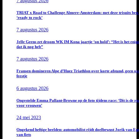
7 augustus 2026
TRIAT x Road to Challenge Almere-Amsterdam: met deze trisuits ben 
‘ready to rock’
7 augustus 2026
Jelle Geens zet droom WK IM Kona jaartje ‘on hold’: “Het is het enig
dat ik nog heb”
7 augustus 2026
Fransen domineren Alpe d’Huez Triathlon over korte afstand, geen or
feestje
6 augustus 2026
Ongestelde Emma Pallant-Browne op de foto tijdens race: ‘Dit is de rea
voor vrouwen’
24 mei 2023
Ongekend heftige beelden: automobilist rijdt doelbewust Jorik van E
van fiets