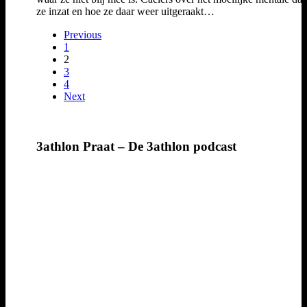
ze inzat en hoe ze daar weer uitgeraakt…
Previous
1
2
3
4
Next
3athlon Praat – De 3athlon podcast